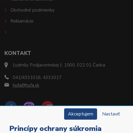
Obchodné podmienky
Reklamácie
KONTAKT
Ľudmily Podjavorinskej č. 1500, 022 01 Čadca
041/4331016, 4331017
hufa@hufa.sk
Akceptujem
Nastaviť
Princípy ochrany súkromia