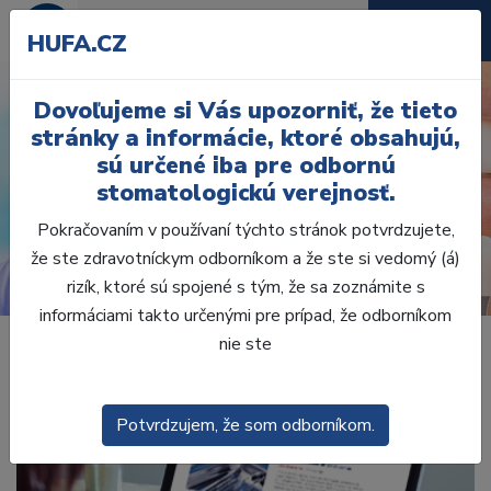
HUFA.CZ
Dovoľujeme si Vás upozorniť, že tieto
stránky a informácie, ktoré obsahujú,
TOMATOLÓGIA
SPOZNAJTE S
sú určené iba pre odbornú
IA
NA OBRÁZKU
stomatologickú verejnosť.
 pre Vašu prax
Vydajte sa s nami 
Pokračovaním v používaní týchto stránok potvrdzujete,
NÁ TECHNIKA
ÚSMEVY
ZÁJAZDY
že ste zdravotníckym odborníkom a že ste si vedomý (á)
rizík, ktoré sú spojené s tým, že sa zoznámite s
informáciami takto určenými pre prípad, že odborníkom
nie ste
Potvrdzujem, že som odborníkom.