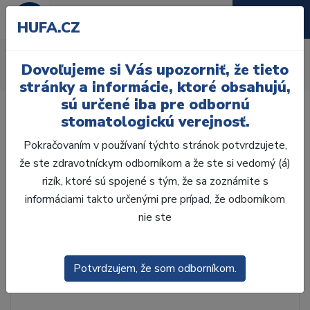
HUFA.CZ
Katalógy
Dovoľujeme si Vás upozorniť, že tieto
Úvod
Katalógy
stránky a informácie, ktoré obsahujú,
sú určené iba pre odbornú
stomatologickú verejnosť.
Pokračovaním v používaní týchto stránok potvrdzujete,
že ste zdravotníckym odborníkom a že ste si vedomý (á)
rizík, ktoré sú spojené s tým, že sa zoznámite s
informáciami takto určenými pre prípad, že odborníkom
nie ste
Potvrdzujem, že som odborníkom.