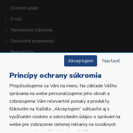
Osobné údaje
O nás
Nastavenie súkromia
Obchodné podmienky
Reklamácie
Akceptujem
Nastaviť
Princípy ochrany súkromia
KONTAKT
Prispôsobujeme sa Vám na mieru. Na základe Vášho
správania na webe personalizujeme jeho obsah a
Ľudmily Podjavorinskej č. 1500, 022 01 Čadca
zobrazujeme Vám relevantné ponuky a produkty.
041/4331016, 4331017
Kliknutím na tlačidlo „Akceptujem“ súhlasíte aj s
hufa@hufa.sk
využívaním cookies a odovzdaním údajov o správaní na
webe pre zobrazenie cielenej reklamy na sociálnych
sieťach av reklamných sieťach na ďalších weboch.