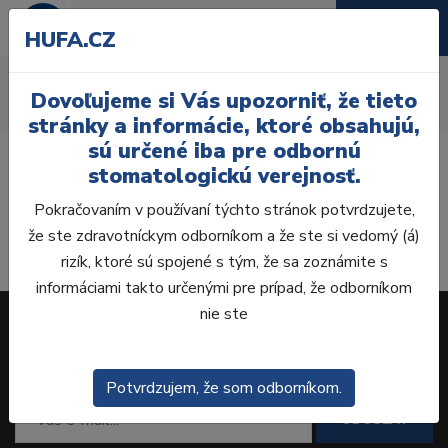
HUFA.CZ
Laboratoř
Dovoľujeme si Vás upozorniť, že tieto
Úvod
Laboratoř
stránky a informácie, ktoré obsahujú,
sú určené iba pre odbornú
stomatologickú verejnosť.
Pokračovaním v používaní týchto stránok potvrdzujete,
že ste zdravotníckym odborníkom a že ste si vedomý (á)
rizík, ktoré sú spojené s tým, že sa zoznámite s
informáciami takto určenými pre prípad, že odborníkom
nie ste
ODBER NEWSLETTERU
Potvrdzujem, že som odborníkom.
ODOSLAŤ