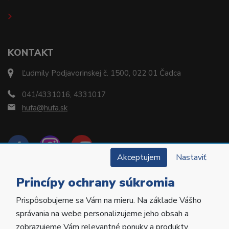
KONTAKT
Ľudmily Podjavorinskej č. 1500, 022 01 Čadca
041/4331016, 4331017
hufa@hufa.sk
Akceptujem
Nastaviť
Princípy ochrany súkromia
Prispôsobujeme sa Vám na mieru. Na základe Vášho
Copyright © 2022 Hu-Fa Dental a.s. Všetky práva
správania na webe personalizujeme jeho obsah a
vyhradené.
zobrazujeme Vám relevantné ponuky a produkty.