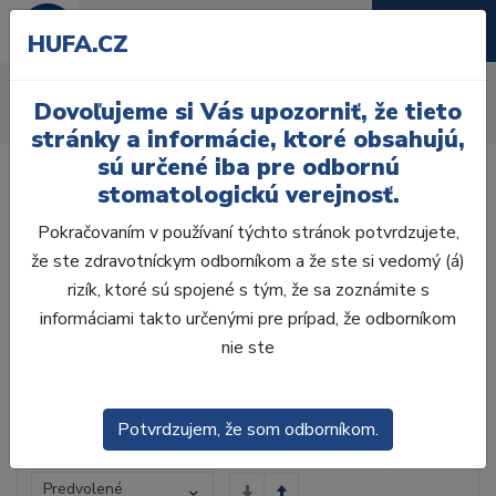
HUFA.CZ
Obľúbený tovar
Dovoľujeme si Vás upozorniť, že tieto
Úvod
Obľúbený tovar
stránky a informácie, ktoré obsahujú,
sú určené iba pre odbornú
stomatologickú verejnosť.
Pokračovaním v používaní týchto stránok potvrdzujete,
že ste zdravotníckym odborníkom a že ste si vedomý (á)
Laboratórium, Zub.
technika
rizík, ktoré sú spojené s tým, že sa zoznámite s
informáciami takto určenými pre prípad, že odborníkom
nie ste
Ordinácia
Potvrdzujem, že som odborníkom.
Radenie
Predvolené