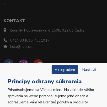
KONTAKT
Ľudmily Podjavorinskej č. 1500, 022 01 Čadca
041/4331016, 4331017
hufa@hufa.sk
Akceptujem
Nastaviť
Princípy ochrany súkromia
Prispôsobujeme sa Vám na mieru. Na základe Vášho
Copyright © 2022 Hu-Fa Dental a.s. Všetky práva
správania na webe personalizujeme jeho obsah a
vyhradené.
zobrazujeme Vám relevantné ponuky a produkty.