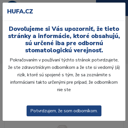
HUFA.CZ
3D Setting-Up Template
Dovoľujeme si Vás upozorniť, že tieto
cpl .
stránky a informácie, ktoré obsahujú,
sú určené iba pre odbornú
Úvod
Laboratórium, Zub. technika
stomatologickú verejnosť.
Zhotovenie modelov
Okludory a artikulátory
3D Setting-Up Template cpl .
Pokračovaním v používaní týchto stránok potvrdzujete,
že ste zdravotníckym odborníkom a že ste si vedomý (á)
rizík, ktoré sú spojené s tým, že sa zoznámite s
informáciami takto určenými pre prípad, že odborníkom
nie ste
Potvrdzujem, že som odborníkom.