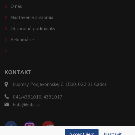
O nás
Nastavenie súkromia
Obchodné podmienky
Reklamácie
KONTAKT
Ľudmily Podjavorinskej č. 1500, 022 01 Čadca
041/4331016, 4331017
hufa@hufa.sk
Akceptujem
Nastaviť