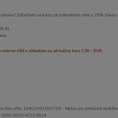
 praxou? Zúčastnite sa kurzu za zvýhodnenú cenu s 25% zľavou 
80 €)
lomu.
 mierne líšiť s ohľadom na aktuálny kurz CZK – EUR.
a číslo účtu: 1040230016/2700 - faktúru po prihlásení obdržíte
700 0000 0010 4023 0024.