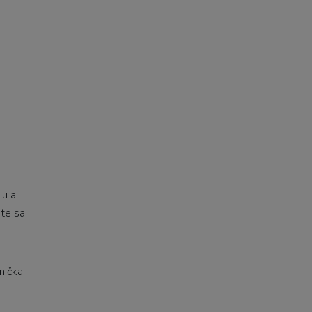
iu a
te sa,
nička