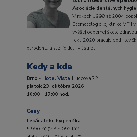
zubnom lekárstve a parodon
Asociácie dentálnych hygien
V rokoch 1998 až 2004 pôsobil
Stomatologickej klinike VFN 
vyššej odbornej škole zdravotn
roku 2020 pracuje pod hlavičko
parodontu a slizníc dutiny ústnej.
Kedy a kde
Brno
-
Hotel Vista
, Hudcova 72
piatok 23. októbra 2026
10:00 - 17:00 hod.
Ceny
Lekár alebo hygienička:
5 990 Kč (VIP 5 092 Kč*)
alebo 240 € (VIP 204 €*)