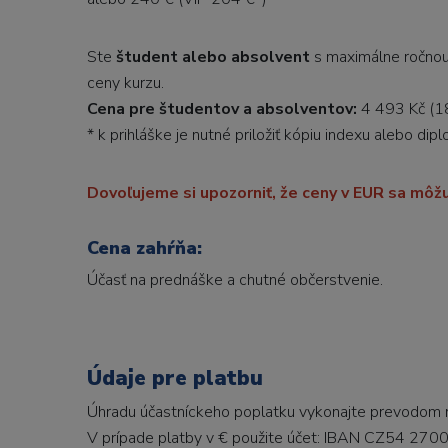
Ste
študent alebo absolvent
s maximálne ročnou
ceny kurzu.
Cena pre študentov a absolventov:
4 493 Kč (1
* k prihláške je nutné priložiť kópiu indexu alebo dip
Dovoľujeme si upozorniť, že ceny v EUR sa môžu
Cena zahŕňa:
Účasť na prednáške a chutné občerstvenie.
Údaje pre platbu
Úhradu účastníckeho poplatku vykonajte prevodom n
V prípade platby v € použite účet: IBAN CZ54 2