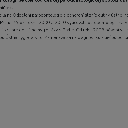
tológii. Je členkou Českej parodontologickej spoločnosti
ičiek.
a na Oddelení parodontológie a ochorení slizníc dutiny ústnej n
v Prahe. Medzi rokmi 2000 a 2010 vyučovala parodontológiu na 
íckej pre dentálne hygieničky v Prahe. Od roku 2008 pôsobí v Lib
u Ústna hygiena s.r.o. Zameriava sa na diagnostiku a liečbu ocho