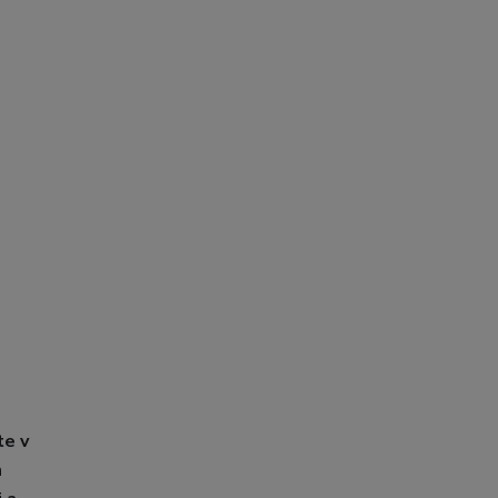
te v
m