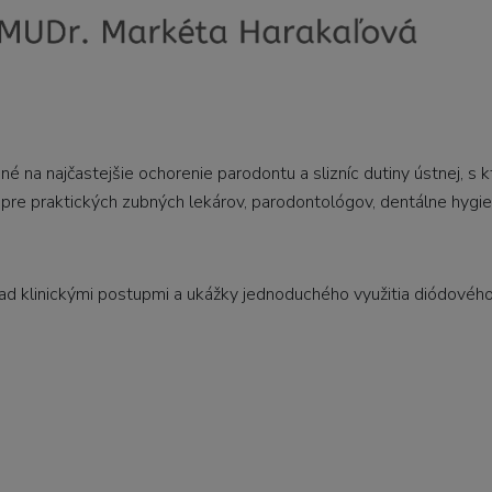
na najčastejšie ochorenie parodontu a slizníc dutiny ústnej, s k
ý pre praktických zubných lekárov, parodontológov, dentálne hygie
nad klinickými postupmi a ukážky jednoduchého využitia diódového