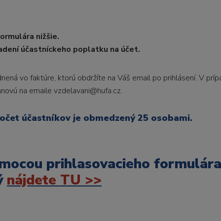
ormulára nižšie.
radení účastníckeho poplatku na účet.
ná vo faktúre, ktorú obdržíte na Váš email po prihlásení. V prí
novú na emaile vzdelavani@hufa.cz.
počet účastníkov je obmedzený 25 osobami.
omocou prihlasovacieho formulára
ý
nájdete TU >>