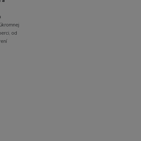
 a
a
Súkromnej
erci, od
rení