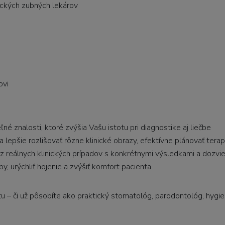
ických zubných lekárov
ovi
né znalosti, ktoré zvýšia Vašu istotu pri diagnostike aj liečbe
 lepšie rozlišovať rôzne klinické obrazy, efektívne plánovať terap
z reálnych klinických prípadov s konkrétnymi výsledkami a dozvie
 urýchliť hojenie a zvýšiť komfort pacienta.
otu – či už pôsobíte ako praktický stomatológ, parodontológ, hygie