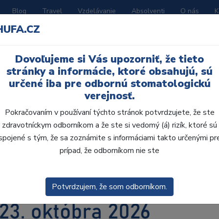
Blog
Travel
Vzdelávanie
Absolventi
O nás
K
HUFA.CZ
BORATÓRIUM
AKČNÉ LETÁKY
KATALÓGY
Dovoľujeme si Vás upozorniť, že tieto
ntu a slizníc
stránky a informácie, ktoré obsahujú, sú
určené iba pre odbornú stomatologickú
verejnosť.
Pokračovaním v používaní týchto stránok potvrdzujete, že ste
zdravotníckym odborníkom a že ste si vedomý (á) rizík, ktoré sú
spojené s tým, že sa zoznámite s informáciami takto určenými pr
prípad, že odborníkom nie ste
Potvrdzujem, že som odborníkom.