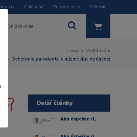
ontakty
Obľúbené
Registrujte sa
Prihlásiť
Úvod
Vzdělávání
Ochorenie parodontu a slizníc dutiny ústnej
e
Další články
Ako úspešne riešiť komplexné prípady bielenia zubov
Ako úspešne riešiť komplexné prípady bielenia zubov