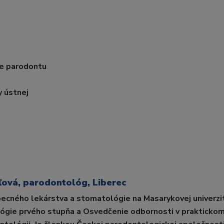
ie parodontu
y ústnej
ová, parodontológ, Liberec
ecného lekárstva a stomatológie na Masarykovej univerzi
lógie prvého stupňa a Osvedčenie odbornosti v prakticko