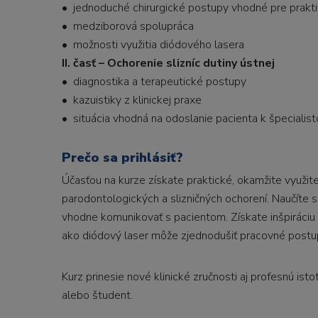
• jednoduché chirurgické postupy vhodné pre prakt
• medziborová spolupráca
• možnosti využitia diódového lasera
II. časť – Ochorenie slizníc dutiny ústnej
• diagnostika a terapeutické postupy
• kazuistiky z klinickej praxe
• situácia vhodná na odoslanie pacienta k špecialist
Prečo sa prihlásiť?
Účasťou na kurze získate praktické, okamžite využiteľ
parodontologických a slizničných ochorení. Naučíte sa
vhodne komunikovať s pacientom. Získate inšpiráciu 
ako diódový laser môže zjednodušiť pracovné postupy,
Kurz prinesie nové klinické zručnosti aj profesnú ist
alebo študent.