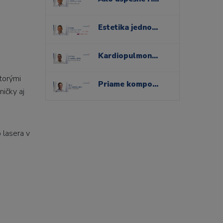
Estetika jednoducho: ako využiť nové technológie pre prirodzené kompozitné rekonštrukcie
Kardiopulmonálna resuscitácia a riešenie urgentných stavov v ordinácii stomatológa
torými
Priame kompozitné dostavby v distálnom úseku
ničky aj
 lasera v