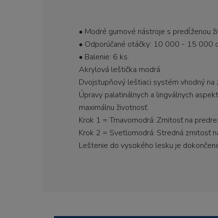
• Modré gumové nástroje s predĺženou živ
• Odporúčané otáčky: 10 000 - 15 000 o
• Balenie: 6 ks.
Akrylová leštička modrá
Dvojstupňový leštiaci systém vhodný na 
Úpravy palatinálnych a lingválnych aspek
maximálnu životnosť.
Krok 1 = Tmavomodrá: Zrnitosť na predre
Krok 2 = Svetlomodrá: Stredná zrnitosť n
Leštenie do vysokého lesku je dokončené 