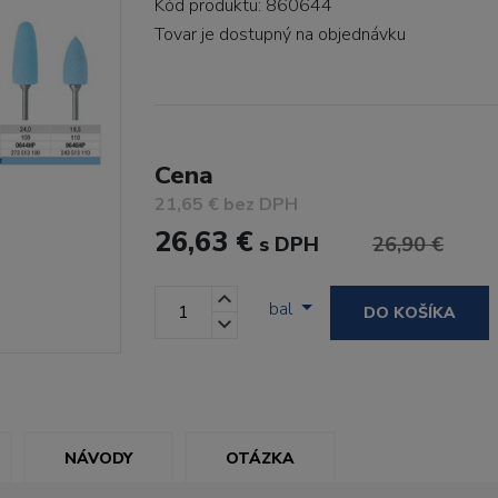
Kód produktu: 860644
Tovar je dostupný
na objednávku
Cena
21,65 € bez DPH
26,63 €
s DPH
26,90 €
bal
DO KOŠÍKA
NÁVODY
OTÁZKA