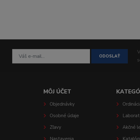
V
ODOSLAŤ
MÔJ ÚČET
KATEGÓ
Objednávky
Ordináci
Osobné údaje
Laborat
Zľavy
Akčné l
Nastavenia
Katalóg