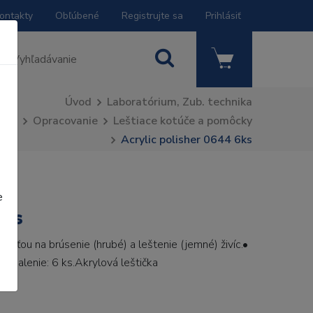
ontakty
Obľúbené
Registrujte sa
Prihlásiť
Úvod
Laboratórium, Zub. technika
Opracovanie
Leštiace kotúče a pomôcky
Acrylic polisher 0644 6ks
e
6ks
sťou na brúsenie (hrubé) a leštenie (jemné) živíc.•
 Balenie: 6 ks.Akrylová leštička
E