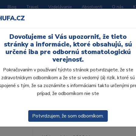
Blog
Travel
Vzdelávanie
Absolventi
O nás
K
HUFA.CZ
BORATÓRIUM
AKČNÉ LETÁKY
KATALÓGY
Dovoľujeme si Vás upozorniť, že tieto
stránky a informácie, ktoré obsahujú, sú
 0644 6ks
určené iba pre odbornú stomatologickú
verejnosť.
Pokračovaním v používaní týchto stránok potvrdzujete, že ste
zdravotníckym odborníkom a že ste si vedomý (á) rizík, ktoré sú
spojené s tým, že sa zoznámite s informáciami takto určenými pr
Acrylic polisher 0644 
prípad, že odborníkom nie ste
• Modré gumové nástroje s predĺženou životno
Odporúčané otáčky: 10 000 - 15 000 ot/min.•
Potvrdzujem, že som odborníkom.
modráDvojstupňový leštiac...
ZOBRAZIT VÍC