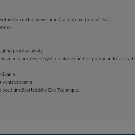
otnosťou na brúsenie (hrubé) a leštenie (jemné) živíc.
t/min.
zubné protézy akryly.
tov zubnej protézy sú rýchlo dokončené bez pomocou fréz z karbi
závanie.
a vyhladzovanie.
použitím žltej leštičky Exa Technique.