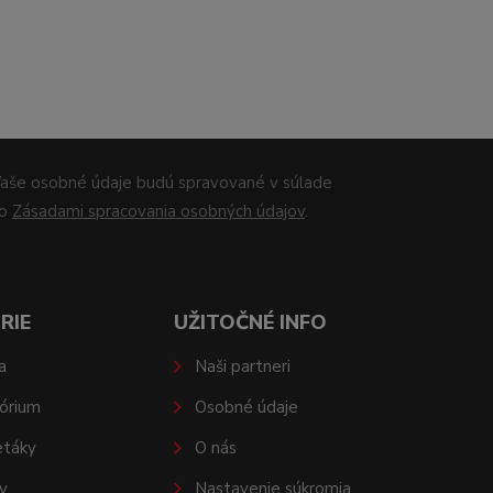
aše osobné údaje budú spravované v súlade
so
Zásadami spracovania osobných údajov
.
RIE
UŽITOČNÉ INFO
a
Naši partneri
órium
Osobné údaje
etáky
O nás
y
Nastavenie súkromia