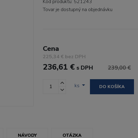
Kód produktu: 521243
Tovar je dostupný
na objednávku
Cena
225,34 € bez DPH
236,61 €
s DPH
239,00 €
ks
DO KOŠÍKA
NÁVODY
OTÁZKA