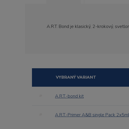
A.R.T. Bond je klasický, 2-krokový, svetl
VYBRANÝ VARIANT
A.R.T.-bond kit
A.R.T.-Primer A&B single Pack 2x5m