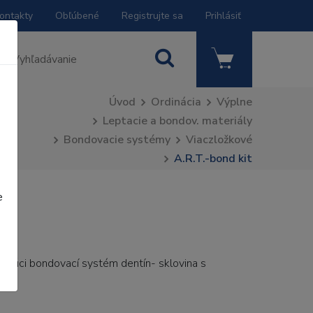
ontakty
Obľúbené
Registrujte sa
Prihlásiť
Úvod
Ordinácia
Výplne
Leptacie a bondov. materiály
Bondovacie systémy
Viaczložkové
A.R.T.-bond kit
e
tuhnúci bondovací systém dentín- sklovina s