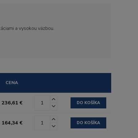
ikáciami a vysokou väzbou.
CENA
236,61 €
DO KOŠÍKA
164,34 €
DO KOŠÍKA