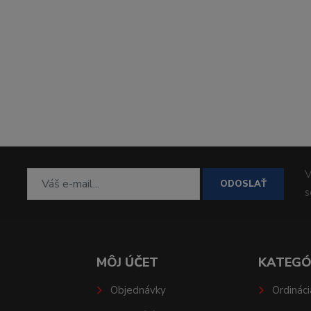
V
ODOSLAŤ
MÔJ ÚČET
KATEGÓ
Objednávky
Ordináci