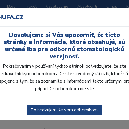
Blog
Travel
Vzdelávanie
Absolventi
O nás
K
HUFA.CZ
BORATÓRIUM
AKČNÉ LETÁKY
KATALÓGY
Dovoľujeme si Vás upozorniť, že tieto
stránky a informácie, ktoré obsahujú, sú
určené iba pre odbornú stomatologickú
verejnosť.
Pokračovaním v používaní týchto stránok potvrdzujete, že ste
zdravotníckym odborníkom a že ste si vedomý (á) rizík, ktoré sú
spojené s tým, že sa zoznámite s informáciami takto určenými pr
prípad, že odborníkom nie ste
A.R.T.-bond kit
A.R.T. Bond je klasický, 2-krokový, svetlom 
Potvrdzujem, že som odborníkom.
univerzálnymi indikáciami a vysokou väzbou.