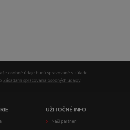
aše osobné údaje budú spravované v súlade
so
Zásadami spracovania osobných údajov
.
RIE
UŽITOČNÉ INFO
a
Naši partneri