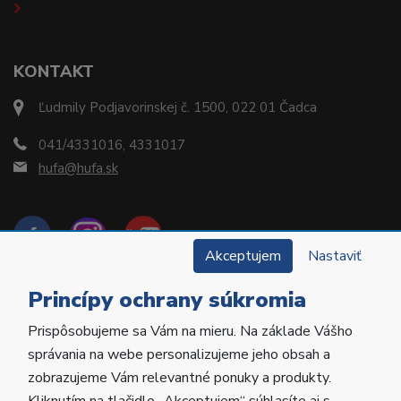
KONTAKT
Ľudmily Podjavorinskej č. 1500, 022 01 Čadca
041/4331016, 4331017
hufa@hufa.sk
Akceptujem
Nastaviť
Princípy ochrany súkromia
Prispôsobujeme sa Vám na mieru. Na základe Vášho
Copyright © 2022 Hu-Fa Dental a.s. Všetky práva
správania na webe personalizujeme jeho obsah a
vyhradené.
zobrazujeme Vám relevantné ponuky a produkty.