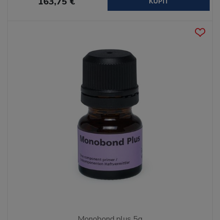
163,75 €
KÚPIŤ
Monobond plus 5g