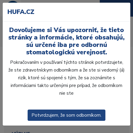
HUFA.CZ
Bondovacie systémy
Dovoľujeme si Vás upozorniť, že tieto
Úvod
Ordinácia
Výplne
stránky a informácie, ktoré obsahujú,
Leptacie a bondov. materiály
Bondovacie systémy
sú určené iba pre odbornú
stomatologickú verejnosť.
Pokračovaním v používaní týchto stránok potvrdzujete,
že ste zdravotníckym odborníkom a že ste si vedomý (á)
rizík, ktoré sú spojené s tým, že sa zoznámite s
Laboratórium, Zub.
technika
informáciami takto určenými pre prípad, že odborníkom
nie ste
Ordinácia
Potvrdzujem, že som odborníkom.
ODLTAČKOVANIE