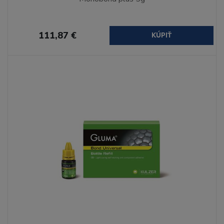
111,87 €
KÚPIŤ