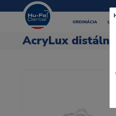
ORDINÁCIA
LA
AcryLux distáln