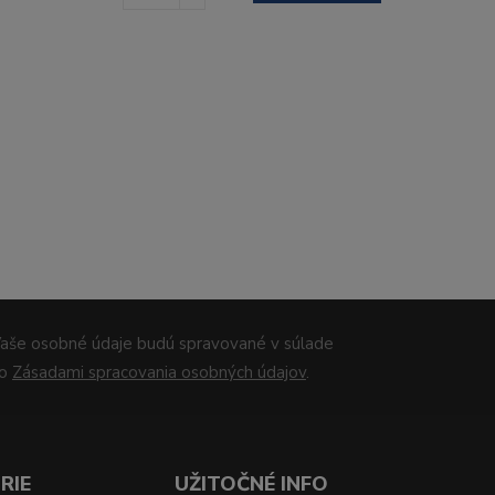
aše osobné údaje budú spravované v súlade
so
Zásadami spracovania osobných údajov
.
RIE
UŽITOČNÉ INFO