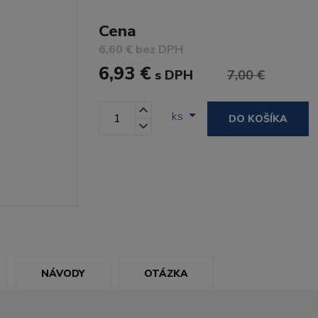
Cena
6,60 € bez DPH
6,93 €
s DPH
7,00 €
ks
DO KOŠÍKA
NÁVODY
OTÁZKA