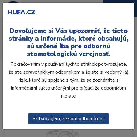
HUFA.CZ
AcryLux frontální H 6 ks
Dovoľujeme si Vás upozorniť, že tieto
H3, B1
stránky a informácie, ktoré obsahujú,
sú určené iba pre odbornú
Úvod
Zuby
AcryRock
stomatologickú verejnosť.
AcryLux frontálne H 6 ks H3, B1
Pokračovaním v používaní týchto stránok potvrdzujete,
že ste zdravotníckym odborníkom a že ste si vedomý (á)
rizík, ktoré sú spojené s tým, že sa zoznámite s
informáciami takto určenými pre prípad, že odborníkom
nie ste
Potvrdzujem, že som odborníkom.