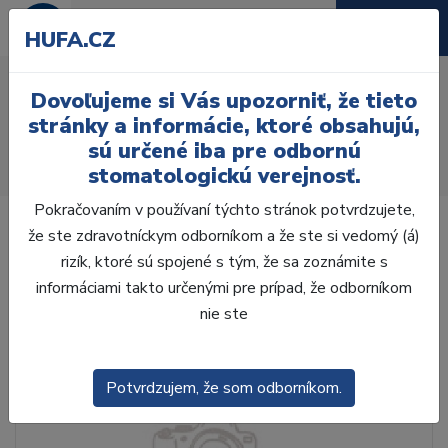
HUFA.CZ
AcryLux distální H 8 ks
Dovoľujeme si Vás upozorniť, že tieto
M2, A3
stránky a informácie, ktoré obsahujú,
sú určené iba pre odbornú
Úvod
Zuby
AcryRock
stomatologickú verejnosť.
AcryLux distálne H 8 ks M2, A3
Pokračovaním v používaní týchto stránok potvrdzujete,
že ste zdravotníckym odborníkom a že ste si vedomý (á)
rizík, ktoré sú spojené s tým, že sa zoznámite s
informáciami takto určenými pre prípad, že odborníkom
nie ste
Potvrdzujem, že som odborníkom.