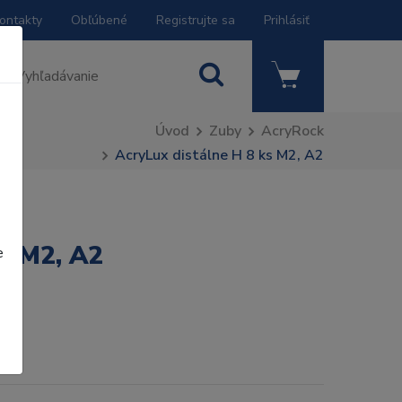
ontakty
Obľúbené
Registrujte sa
Prihlásiť
Úvod
Zuby
AcryRock
AcryLux distálne H 8 ks M2, A2
ks M2, A2
e