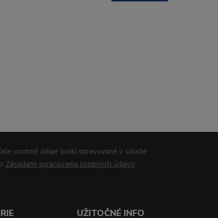
aše osobné údaje budú spravované v súlade
so
Zásadami spracovania osobných údajov
.
RIE
UŽITOČNÉ INFO