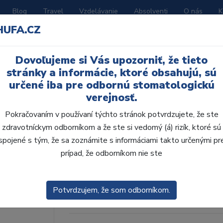
Blog
Travel
Vzdelávanie
Absolventi
O nás
K
HUFA.CZ
BORATÓRIUM
AKČNÉ LETÁKY
KATALÓGY
Dovoľujeme si Vás upozorniť, že tieto
 H 8 ks M2, A2
stránky a informácie, ktoré obsahujú, sú
určené iba pre odbornú stomatologickú
verejnosť.
Pokračovaním v používaní týchto stránok potvrdzujete, že ste
zdravotníckym odborníkom a že ste si vedomý (á) rizík, ktoré sú
AcryLux distálne H 8 
spojené s tým, že sa zoznámite s informáciami takto určenými pr
prípad, že odborníkom nie ste
Kód produktu: 804775
Tovar je dostupný
na objednávku
Potvrdzujem, že som odborníkom.