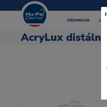
ORDINÁCIA
LA
AcryLux distální