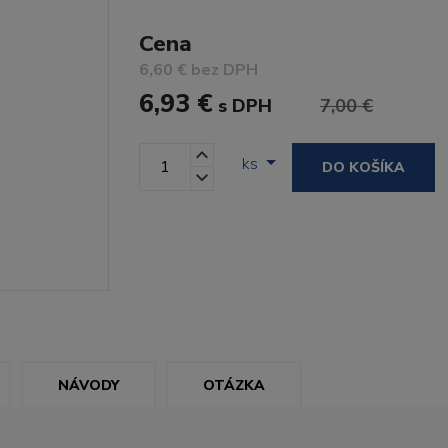
Cena
6,60 € bez DPH
6,93 €
s DPH
7,00 €
ks
DO KOŠÍKA
NÁVODY
OTÁZKA