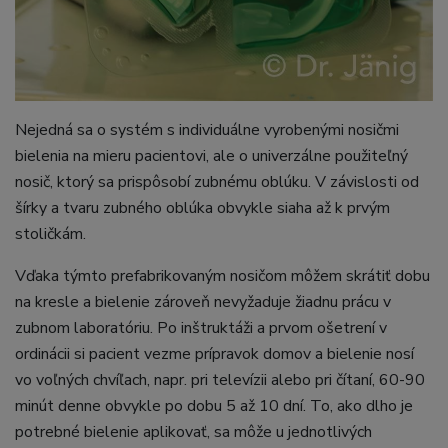
Nejedná sa o systém s individuálne vyrobenými nosičmi
bielenia na mieru pacientovi, ale o univerzálne použiteľný
nosič, ktorý sa prispôsobí zubnému oblúku. V závislosti od
šírky a tvaru zubného oblúka obvykle siaha až k prvým
stoličkám.
Vďaka týmto prefabrikovaným nosičom môžem skrátiť dobu
na kresle a bielenie zároveň nevyžaduje žiadnu prácu v
zubnom laboratóriu. Po inštruktáži a prvom ošetrení v
ordinácii si pacient vezme prípravok domov a bielenie nosí
vo voľných chvíľach, napr. pri televízii alebo pri čítaní, 60-90
minút denne obvykle po dobu 5 až 10 dní. To, ako dlho je
potrebné bielenie aplikovať, sa môže u jednotlivých