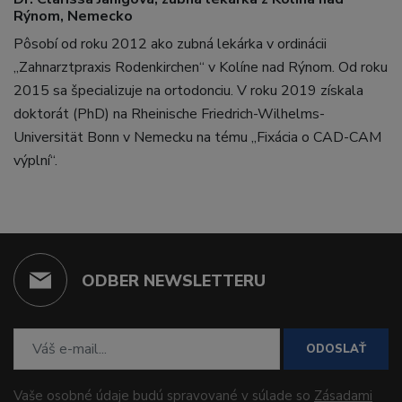
Rýnom, Nemecko
Pôsobí od roku 2012 ako zubná lekárka v ordinácii
„Zahnarztpraxis Rodenkirchen“ v Kolíne nad Rýnom. Od roku
2015 sa špecializuje na ortodonciu. V roku 2019 získala
doktorát (PhD) na Rheinische Friedrich-Wilhelms-
Universität Bonn v Nemecku na tému „Fixácia o CAD-CAM
výplní“.
ODBER NEWSLETTERU
ODOSLAŤ
Vaše osobné údaje budú spravované v súlade so
Zásadami