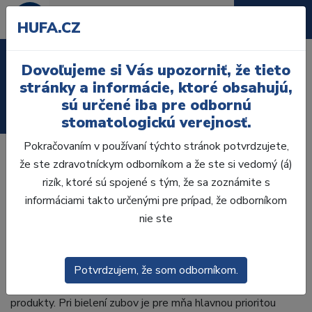
HUFA.CZ
Laboratórium, Zub.
Dovoľujeme si Vás upozorniť, že tieto
technika
stránky a informácie, ktoré obsahujú,
sú určené iba pre odbornú
Ordinácia
stomatologickú verejnosť.
Pokračovaním v používaní týchto stránok potvrdzujete,
že ste zdravotníckym odborníkom a že ste si vedomý (á)
V ordinácii túto vetu počúvam veľmi často, pretože v
rizík, ktoré sú spojené s tým, že sa zoznámite s
súčasnosti hrá žiarivo biely úsmev stále dôležitejšiu úlohu
informáciami takto určenými pre prípad, že odborníkom
pre mužov aj ženy bez ohľadu na vek. Televízie a sociálne
nie ste
médiá tento ideál krásy sprostredkovávajú, a preto stále
viac pacientov vyjadruje svoje prianie mať biele zuby.
Ako zubná lekárka som na tento dopyt pacientov reagovala
Potvrdzujem, že som odborníkom.
a zaradila som do repertoáru našej zubnej ordinácie vhodné
produkty. Pri bielení zubov je pre mňa hlavnou prioritou