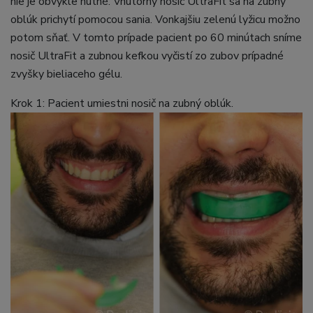
nie je obvykle nutné. Vnútorný nosič UltraFit sa na zubný
oblúk prichytí pomocou sania. Vonkajšiu zelenú lyžicu možno
potom sňať. V tomto prípade pacient po 60 minútach sníme
nosič UltraFit a zubnou kefkou vyčistí zo zubov prípadné
zvyšky bieliaceho gélu.
Krok 1: Pacient umiestni nosič na zubný oblúk.