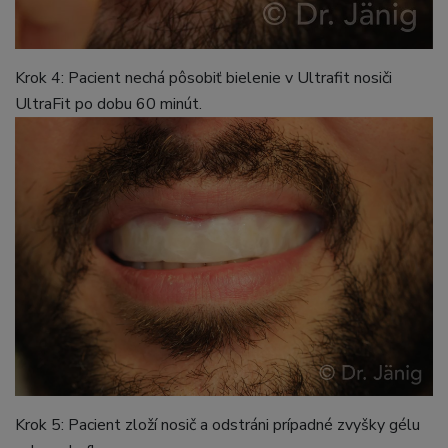
Krok 4: Pacient nechá pôsobiť bielenie v Ultrafit nosiči
UltraFit po dobu 60 minút.
Krok 5: Pacient zloží nosič a odstráni prípadné zvyšky gélu