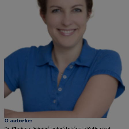
O autorke:
Dr. Clarissa Jänigová, zubná lekárka z Kolína nad