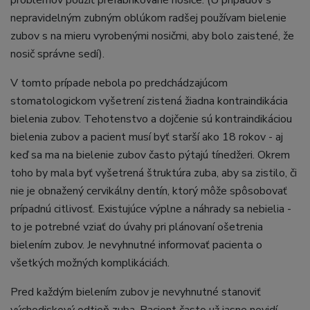
problémov použiť prefabrikované nosiče. (U prípadov s
nepravidelným zubným oblúkom radšej používam bielenie
zubov s na mieru vyrobenými nosičmi, aby bolo zaistené, že
nosič správne sedí).
V tomto prípade nebola po predchádzajúcom
stomatologickom vyšetrení zistená žiadna kontraindikácia
bielenia zubov. Tehotenstvo a dojčenie sú kontraindikáciou
bielenia zubov a pacient musí byť starší ako 18 rokov - aj
keď sa ma na bielenie zubov často pýtajú tínedžeri. Okrem
toho by mala byť vyšetrená štruktúra zuba, aby sa zistilo, či
nie je obnažený cervikálny dentín, ktorý môže spôsobovať
prípadnú citlivosť. Existujúce výplne a náhrady sa nebielia -
to je potrebné vziať do úvahy pri plánovaní ošetrenia
bielením zubov. Je nevyhnutné informovať pacienta o
všetkých možných komplikáciách.
Pred každým bielením zubov je nevyhnutné stanoviť