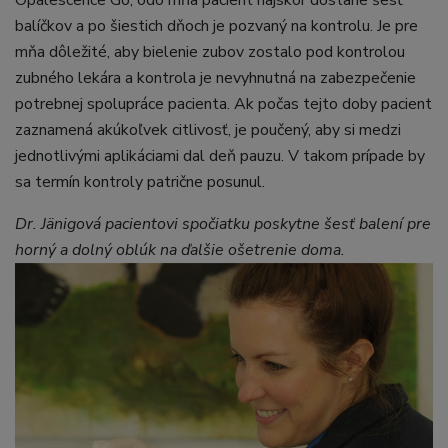
Opalescence Go, odo mňa pacient najskôr dostane šesť
balíčkov a po šiestich dňoch je pozvaný na kontrolu. Je pre
mňa dôležité, aby bielenie zubov zostalo pod kontrolou
zubného lekára a kontrola je nevyhnutná na zabezpečenie
potrebnej spolupráce pacienta. Ak počas tejto doby pacient
zaznamená akúkoľvek citlivosť, je poučený, aby si medzi
jednotlivými aplikáciami dal deň pauzu. V takom prípade by
sa termín kontroly patrične posunul.
Dr. Jänigová pacientovi spočiatku poskytne šesť balení pre
horný a dolný oblúk na ďalšie ošetrenie doma.