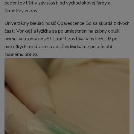
pacientov líšiť v závislosti od východiskovej farby a
štruktúry zubov.
Univerzálny bieliaci nosič Opalescence Go sa skladá z dvoch
častí: Vonkajšia lyžička sa po umiestnení na zubný oblúk
sníme, vnútorný nosič UltraFit zostáva v ústach. Už po
niekoľkých minútach sa nosič individuálne prispôsobí
zubnému oblúku.