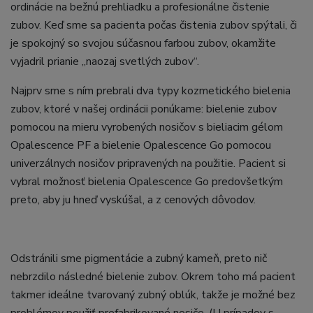
ordinácie na bežnú prehliadku a profesionálne čistenie
zubov. Keď sme sa pacienta počas čistenia zubov spýtali, či
je spokojný so svojou súčasnou farbou zubov, okamžite
vyjadril prianie „naozaj svetlých zubov“.
Najprv sme s ním prebrali dva typy kozmetického bielenia
zubov, ktoré v našej ordinácii ponúkame: bielenie zubov
pomocou na mieru vyrobených nosičov s bieliacim gélom
Opalescence PF a bielenie Opalescence Go pomocou
univerzálnych nosičov pripravených na použitie. Pacient si
vybral možnosť bielenia Opalescence Go predovšetkým
preto, aby ju hneď vyskúšal, a z cenových dôvodov.
Odstránili sme pigmentácie a zubný kameň, preto nič
nebrzdilo následné bielenie zubov. Okrem toho má pacient
takmer ideálne tvarovaný zubný oblúk, takže je možné bez