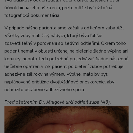
východiskový odtieň zuba. Pacient často už jasne nevidí
účinok bieliaceho ošetrenia, preto môže byť užitočná
fotografická dokumentácia.
V prípade nášho pacienta sme začali s odtieňom zuba A3.
Všetky zuby mali žltý nádych, ktorý býva ľahšie
zosvetliteľný v porovnaní so šedými odtieňmi. Okrem toho
pacient nemal v oblasti určenej na bielenie žiadne výplne ani
korunky; nebolo teda potrebné prejednávať žiadne následné
liečebné opatrenia. Ak pacient po bielení zubov potrebuje
adhezívne zákroky na výmenu výplne, malo by byť
naplánované približne dvojtýždňové oneskorenie, aby
nehrozilo oslabenie adhezívneho spoja.
Pred ošetrením Dr. Jänigová určí odtieň zuba (A3).