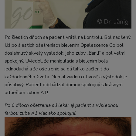
Po šiestich dňoch sa pacient vrátil na kontrolu. Bol nadšený.
Už po šiestich ošetreniach bielením Opalescence Go bol
dosiahnutý skvelý výsledok: jeho zuby „žiarili“ a bol veľmi
spokojný. Uviedol, že manipulácia s bielením bola
jednoduchá a že ošetrenie sa dá ľahko začleniť do
každodenného života. Nemal žiadnu citlivosť a výsledok je
pôsobivý. Pacient odchádzal domov spokojný s krásnym
odtieňom zubov A1!
Po 6 dňoch ošetrenia sú lekár aj pacient s výslednou
farbou zuba A1 viac ako spokojní.