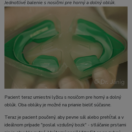
Jednotlivé balenie s nosičmi pre horný a dolný oblúk.
Pacient teraz umiestni lyžicu s nosičom pre horný a dolný
oblúk. Oba oblúky je možné na prianie bieliť súčasne.
Teraz je pacient poučený, aby pevne sál alebo prehĺtal a v
ideálnom prípade "poslal vzdušný bozk" - stláčanie prstami