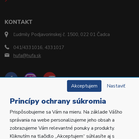
KONTAKT
Ľudmily Podjavorinskej č. 1500, 022 01 Čadca
041/4331016, 4331017
hufa@hufa.sk
Akceptujem
Nastaviť
Princípy ochrany súkromia
Prispôsobujeme sa Vám na mieru. Na základe Vášho
Copyright © 2022 Hu-Fa Dental a.s. Všetky práva
správania na webe personalizujeme jeho obsah a
vyhradené.
zobrazujeme Vám relevantné ponuky a produkty.
Kliknutím na tlačidlo „Akceptujem“ súhlasíte aj s