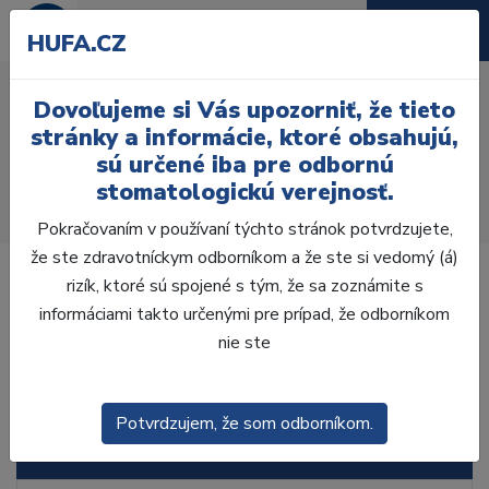
HUFA.CZ
Leptanie dentinu a
Dovoľujeme si Vás upozorniť, že tieto
skloviny
stránky a informácie, ktoré obsahujú,
sú určené iba pre odbornú
Úvod
Ordinácia
Výplne
stomatologickú verejnosť.
Leptacie a bondov. materiály
Leptanie dentinu a skloviny
Pokračovaním v používaní týchto stránok potvrdzujete,
že ste zdravotníckym odborníkom a že ste si vedomý (á)
rizík, ktoré sú spojené s tým, že sa zoznámite s
informáciami takto určenými pre prípad, že odborníkom
nie ste
Laboratórium, Zub.
technika
Potvrdzujem, že som odborníkom.
Ordinácia