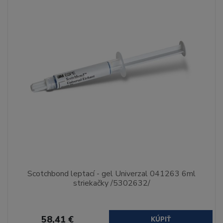
Scotchbond leptací - gel Univerzal 041263 6ml
striekačky /5302632/
58,41 €
KÚPIŤ