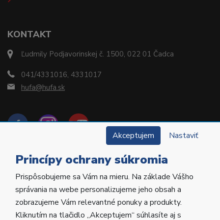
KONTAKT
Ľudmily Podjavorinskej č. 1500, 022 01 Čadca
041/4331016, 4331017
hufa@hufa.sk
Akceptujem
Nastaviť
Princípy ochrany súkromia
Prispôsobujeme sa Vám na mieru. Na základe Vášho
Copyright © 2022 Hu-Fa Dental a.s. Všetky práva
správania na webe personalizujeme jeho obsah a
vyhradené.
zobrazujeme Vám relevantné ponuky a produkty.
Kliknutím na tlačidlo „Akceptujem“ súhlasíte aj s