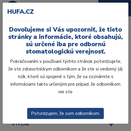
HUFA.CZ
Spony
Dovoľujeme si Vás upozorniť, že tieto
Úvod
Ordinácia
Endodoncia
Kofferdam
Spony
stránky a informácie, ktoré obsahujú,
sú určené iba pre odbornú
stomatologickú verejnosť.
Pokračovaním v používaní týchto stránok potvrdzujete,
že ste zdravotníckym odborníkom a že ste si vedomý (á)
Laboratórium, Zub.
technika
rizík, ktoré sú spojené s tým, že sa zoznámite s
informáciami takto určenými pre prípad, že odborníkom
nie ste
Ordinácia
ODLTAČKOVANIE
Potvrdzujem, že som odborníkom.
VÝPLNE