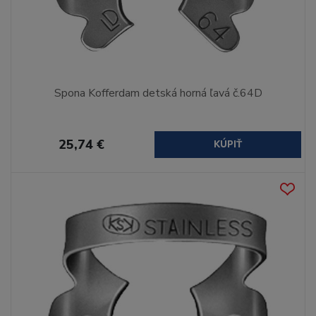
Spona Kofferdam detská horná ľavá č.64D
25,74 €
KÚPIŤ