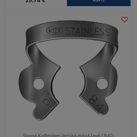
25,74 €
KÚPIŤ
Spona Kofferdam detská dolná ľavá č.84D