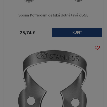
Spona Kofferdam detská dolná ľavá č.85E
25,74 €
KÚPIŤ