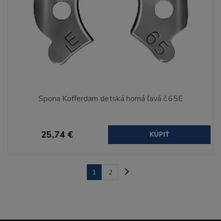
Spona Kofferdam detská horná ľavá č.65E
25,74 €
KÚPIŤ
1
2