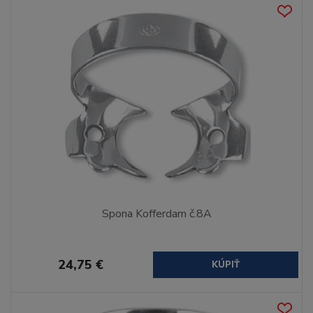
Spona Kofferdam č.8A
24,75 €
KÚPIŤ