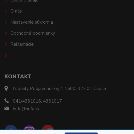
Osobné údaje
O nás
Nastavenie súkromia
Obchodné podmienky
Reklamácie
KONTAKT
Ľudmily Podjavorinskej č. 1500, 022 01 Čadca
041/4331016, 4331017
hufa@hufa.sk