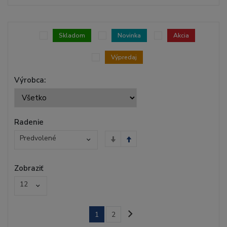
Skladom
Novinka
Akcia
Výpredaj
Výrobca:
Radenie
Predvolené
Zobraziť
12
1
2