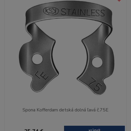
Spona Kofferdam detská dolná ľavá č.75E