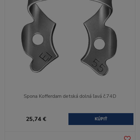
Spona Kofferdam detská dolná ľavá č.74D
25,74 €
KÚPIŤ