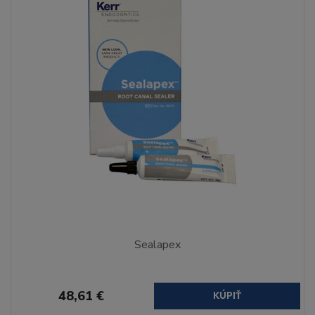
Sealapex
48,61 €
KÚPIŤ