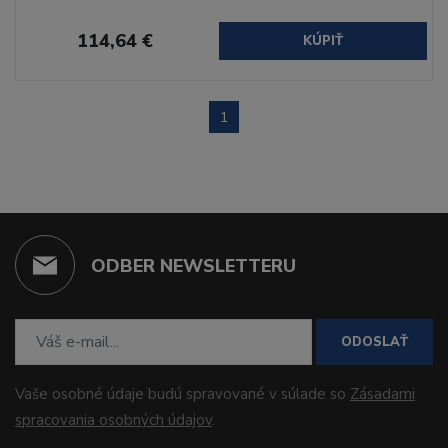
114,64 €
KÚPIŤ
1
ODBER NEWSLETTERU
ODOSLAŤ
Vaše osobné údaje budú spravované v súlade so
Zásadami
spracovania osobných údajov
.