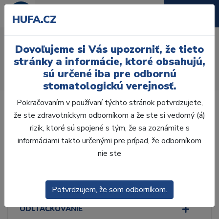
HUFA.CZ
S hydroxidom vápenatým
Dovoľujeme si Vás upozorniť, že tieto
Úvod
Ordinácia
Endodoncia
stránky a informácie, ktoré obsahujú,
Koreňové výplňové materiály
Definitívne
sú určené iba pre odbornú
S hydroxidom vápenatým
stomatologickú verejnosť.
Pokračovaním v používaní týchto stránok potvrdzujete,
že ste zdravotníckym odborníkom a že ste si vedomý (á)
rizík, ktoré sú spojené s tým, že sa zoznámite s
informáciami takto určenými pre prípad, že odborníkom
Laboratórium, Zub.
technika
nie ste
Ordinácia
Potvrdzujem, že som odborníkom.
ODLTAČKOVANIE