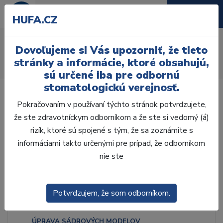
HUFA.CZ
Gingiválne masky
Dovoľujeme si Vás upozorniť, že tieto
Úvod
Laboratórium, Zub. technika
stránky a informácie, ktoré obsahujú,
Zhotovenie modelov
Gingiválne masky
sú určené iba pre odbornú
stomatologickú verejnosť.
Pokračovaním v používaní týchto stránok potvrdzujete,
že ste zdravotníckym odborníkom a že ste si vedomý (á)
rizík, ktoré sú spojené s tým, že sa zoznámite s
Laboratórium, Zub.
technika
informáciami takto určenými pre prípad, že odborníkom
nie ste
ZHOTOVENIE MODELOV
Potvrdzujem, že som odborníkom.
SÁDRY
ÚPRAVA SÁDROVÝCH MODELOV