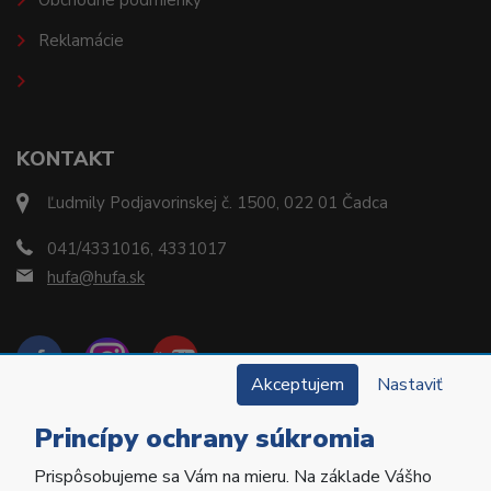
Obchodné podmienky
Reklamácie
KONTAKT
Ľudmily Podjavorinskej č. 1500, 022 01 Čadca
041/4331016, 4331017
hufa@hufa.sk
Akceptujem
Nastaviť
Princípy ochrany súkromia
Prispôsobujeme sa Vám na mieru. Na základe Vášho
Copyright © 2022 Hu-Fa Dental a.s. Všetky práva