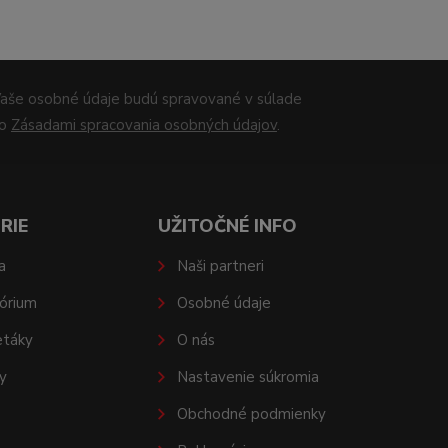
aše osobné údaje budú spravované v súlade
so
Zásadami spracovania osobných údajov
.
RIE
UŽITOČNÉ INFO
a
Naši partneri
órium
Osobné údaje
etáky
O nás
y
Nastavenie súkromia
Obchodné podmienky