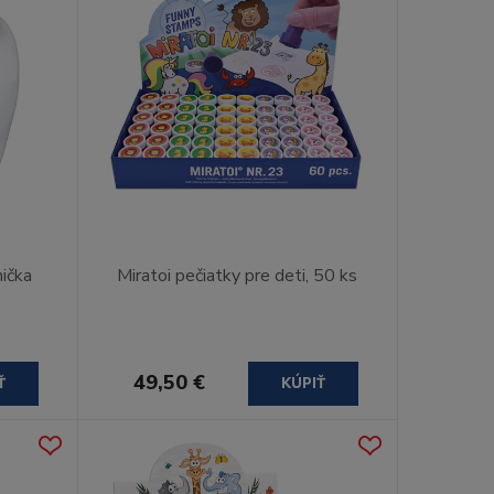
nička
Miratoi pečiatky pre deti, 50 ks
49,50 €
Ť
KÚPIŤ