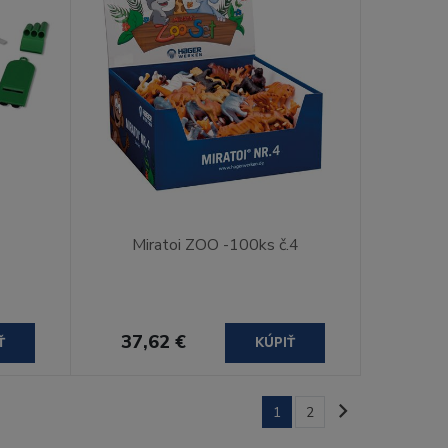
Miratoi ZOO -100ks č.4
37,62 €
Ť
KÚPIŤ
1
2