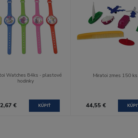
toi Watches 84ks - plastové
Miratoi zmes 150 ks
hodinky
2,67 €
44,55 €
KÚPIŤ
KÚPI