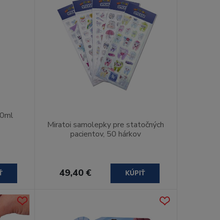
00ml
Miratoi samolepky pre statočných
pacientov, 50 hárkov
49,40 €
Ť
KÚPIŤ