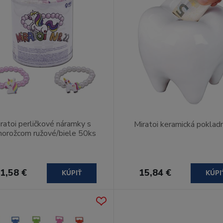
ratoi perličkové náramky s
Miratoi keramická poklad
norožcom ružové/biele 50ks
1,58 €
15,84 €
KÚPIŤ
KÚPI