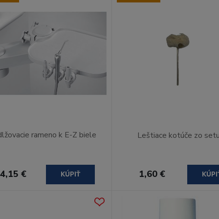
lžovacie rameno k E-Z biele
Leštiace kotúče zo set
4,15 €
1,60 €
KÚPIŤ
KÚPI