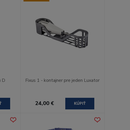
u D
Fixus 1 - kontajner pre jeden Luxator
24,00 €
Ť
KÚPIŤ