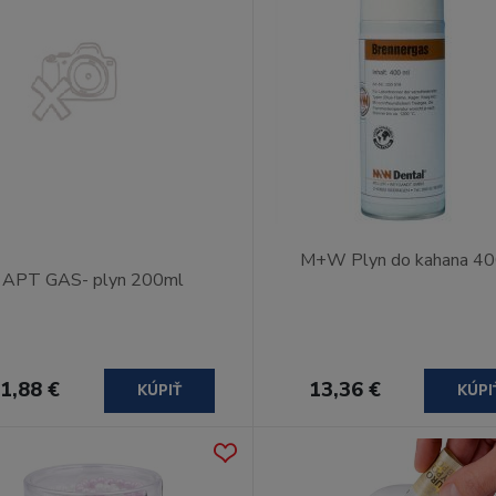
M+W Plyn do kahana 4
APT GAS- plyn 200ml
1,88 €
13,36 €
KÚPIŤ
KÚPI