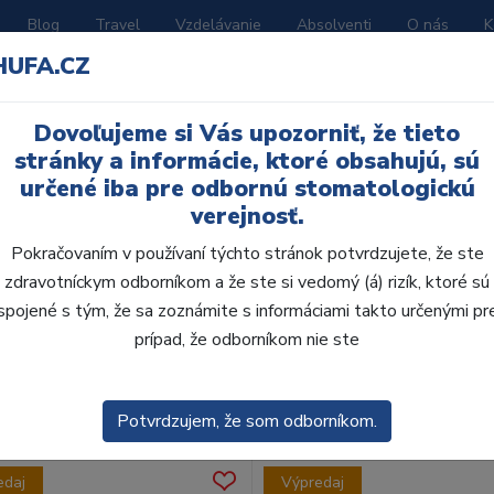
Blog
Travel
Vzdelávanie
Absolventi
O nás
K
HUFA.CZ
BORATÓRIUM
AKČNÉ LETÁKY
KATALÓGY
Dovoľujeme si Vás upozorniť, že tieto
stránky a informácie, ktoré obsahujú, sú
určené iba pre odbornú stomatologickú
verejnosť.
Pokračovaním v používaní týchto stránok potvrdzujete, že ste
zdravotníckym odborníkom a že ste si vedomý (á) rizík, ktoré sú
spojené s tým, že sa zoznámite s informáciami takto určenými pr
obca:
Skla
prípad, že odborníkom nie ste
enie
Predvolené
Potvrdzujem, že som odborníkom.
edaj
Výpredaj