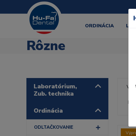
ORDINÁCIA
LA
Rôzne
Laboratórium,
Výr
Zub. technika
Rad
Ordinácia
ODLTAČKOVANIE
Výpr