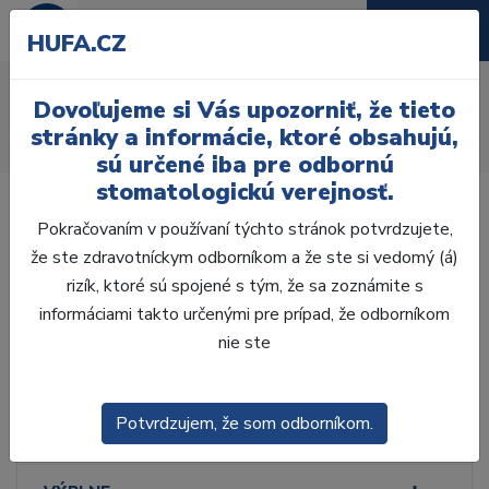
HUFA.CZ
Materiály na provizória
Dovoľujeme si Vás upozorniť, že tieto
Úvod
Ordinácia
Provizória a rebázia
stránky a informácie, ktoré obsahujú,
Provizória K+B
Materiály na provizória
sú určené iba pre odbornú
stomatologickú verejnosť.
Pokračovaním v používaní týchto stránok potvrdzujete,
že ste zdravotníckym odborníkom a že ste si vedomý (á)
rizík, ktoré sú spojené s tým, že sa zoznámite s
Laboratórium, Zub.
technika
informáciami takto určenými pre prípad, že odborníkom
nie ste
Ordinácia
Potvrdzujem, že som odborníkom.
ODLTAČKOVANIE