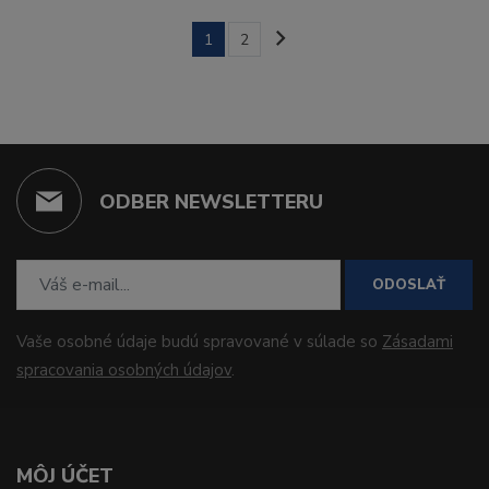
1
2
ODBER NEWSLETTERU
ODOSLAŤ
Vaše osobné údaje budú spravované v súlade so
Zásadami
spracovania osobných údajov
.
MÔJ ÚČET