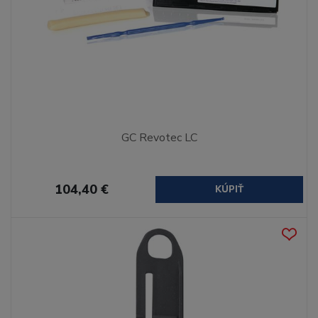
GC Revotec LC
104,40 €
KÚPIŤ