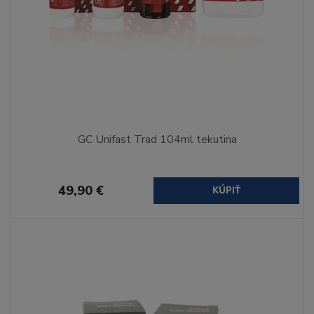
GC Unifast Trad 104ml tekutina
49,90 €
KÚPIŤ