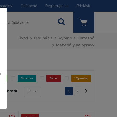
ontakty
Obľúbené
Registrujte sa
Prihlásiť
Úvod
Ordinácia
Výplne
Ostatné
Materiály na opravy
e
dom
Novinka
Akcia
Výpredaj
Zobraziť
12
1
2