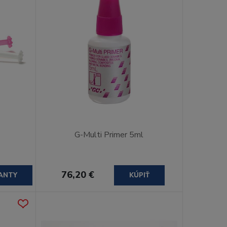
G-Multi Primer 5ml
76,20 €
ANTY
KÚPIŤ