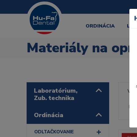
ORDINÁCIA
LA
Materiály na opr
Laboratórium,
Výr
Zub. technika
Rad
Ordinácia
ODLTAČKOVANIE