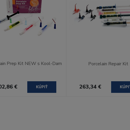
lain Prep Kit NEW s Kool-Dam
Porcelain Repair Kit
02,86 €
263,34 €
KÚPIŤ
KÚPI