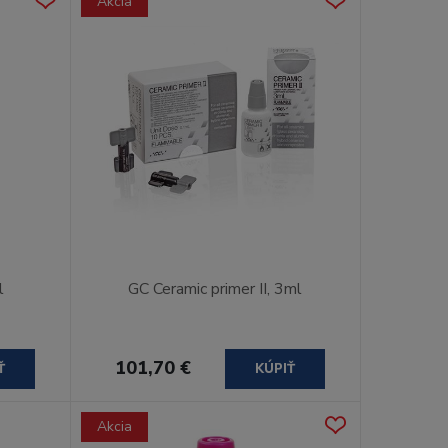
Akcia
l
GC Ceramic primer II, 3ml
101,70 €
Ť
KÚPIŤ
Akcia