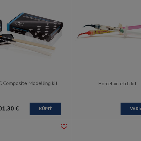
C Composite Modelling kit
Porcelain etch kit
01,30 €
KÚPIŤ
VARI