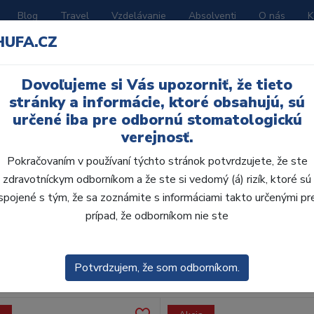
Blog
Travel
Vzdelávanie
Absolventi
O nás
K
HUFA.CZ
BORATÓRIUM
AKČNÉ LETÁKY
KATALÓGY
Dovoľujeme si Vás upozorniť, že tieto
avy
stránky a informácie, ktoré obsahujú, sú
určené iba pre odbornú stomatologickú
verejnosť.
Pokračovaním v používaní týchto stránok potvrdzujete, že ste
zdravotníckym odborníkom a že ste si vedomý (á) rizík, ktoré sú
spojené s tým, že sa zoznámite s informáciami takto určenými pr
obca:
Skla
prípad, že odborníkom nie ste
enie
Predvolené
Potvrdzujem, že som odborníkom.