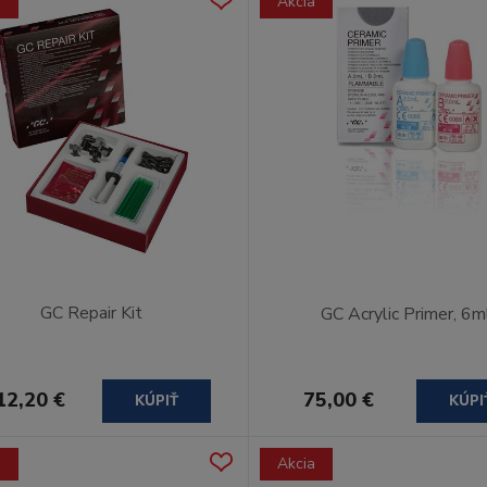
a
Akcia
GC Repair Kit
GC Acrylic Primer, 6m
12,20 €
75,00 €
KÚPIŤ
KÚPI
a
Akcia