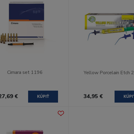
Cimara set 1196
Yellow Porcelain Etch 
27,69 €
34,95 €
KÚPIŤ
KÚPI