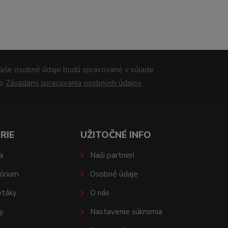
aše osobné údaje budú spravované v súlade
so
Zásadami spracovania osobných údajov
.
RIE
UŽITOČNÉ INFO
a
Naši partneri
órium
Osobné údaje
etáky
O nás
y
Nastavenie súkromia