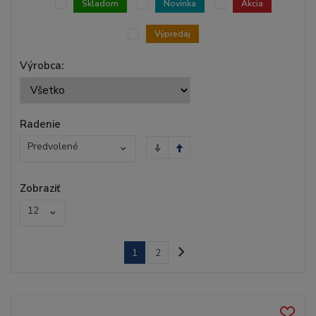
Skladom
Novinka
Akcia
Výpredaj
Výrobca:
Radenie
Predvolené
Zobraziť
12
1
2