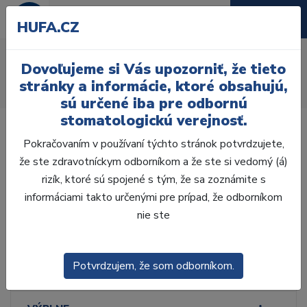
HUFA.CZ
Zrkadielka, držadielka
Dovoľujeme si Vás upozorniť, že tieto
Úvod
Ordinácia
Ručné nástroje
stránky a informácie, ktoré obsahujú,
Vyšetrovacie nástroje
Zrkadielka, držadielka
sú určené iba pre odbornú
stomatologickú verejnosť.
Pokračovaním v používaní týchto stránok potvrdzujete,
že ste zdravotníckym odborníkom a že ste si vedomý (á)
rizík, ktoré sú spojené s tým, že sa zoznámite s
Laboratórium, Zub.
technika
informáciami takto určenými pre prípad, že odborníkom
nie ste
Ordinácia
Potvrdzujem, že som odborníkom.
ODLTAČKOVANIE