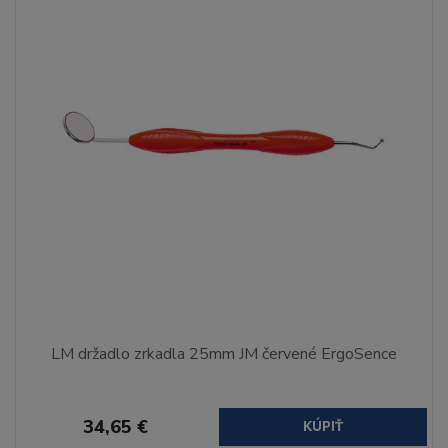
LM držadlo zrkadla 25mm JM červené ErgoSence
34,65 €
KÚPIŤ