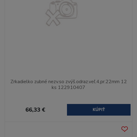
Zrkadielko zubné nezv.so zvýš.odraz.veľ.4,pr.22mm 12
ks 122910407
66,33 €
KÚPIŤ