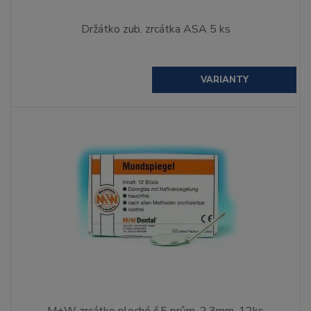
Držátko zub. zrcátka ASA 5 ks
VARIANTY
M+W zrcátko ploché č.5 prům. 2,3mm, 12ks