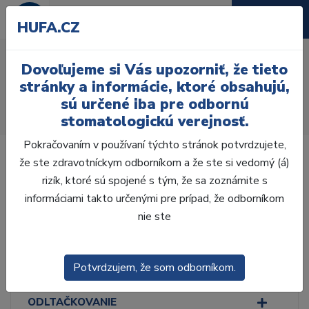
HUFA.CZ
Svetlom tuhnúce
Dovoľujeme si Vás upozorniť, že tieto
kompozita
stránky a informácie, ktoré obsahujú,
sú určené iba pre odbornú
Úvod
Ordinácia
Výplne
Kompozita, Kompomery
stomatologickú verejnosť.
Svetlom tuhnúce kompozita
Pokračovaním v používaní týchto stránok potvrdzujete,
že ste zdravotníckym odborníkom a že ste si vedomý (á)
rizík, ktoré sú spojené s tým, že sa zoznámite s
informáciami takto určenými pre prípad, že odborníkom
Laboratórium, Zub.
nie ste
technika
Ordinácia
Potvrdzujem, že som odborníkom.
ODLTAČKOVANIE