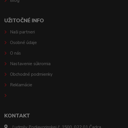
Blog
UŽITOČNÉ INFO
Naši partneri
Osobné údaje
O nás
Nastavenie súkromia
Obchodné podmienky
Reklamácie
KONTAKT
Ľudmily Podjavorinskej č. 1500, 022 01 Čadca