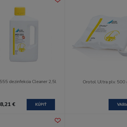
55 dezinfekcia Cleaner 2,5l
Orotol Ultra plv. 500 
8,21 €
KÚPIŤ
VARI