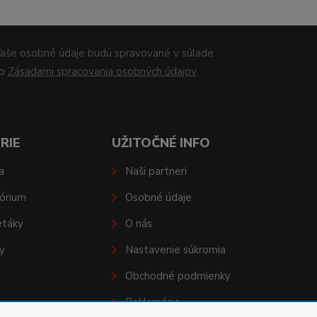
aše osobné údaje budú spravované v súlade
so
Zásadami spracovania osobných údajov
.
RIE
UŽITOČNÉ INFO
a
Naši partneri
órium
Osobné údaje
etáky
O nás
y
Nastavenie súkromia
Obchodné podmienky
Reklamácie