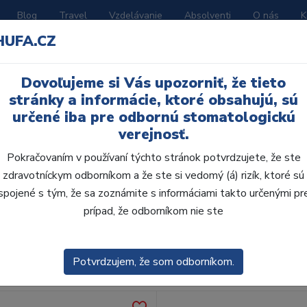
Blog
Travel
Vzdelávanie
Absolventi
O nás
K
HUFA.CZ
BORATÓRIUM
AKČNÉ LETÁKY
KATALÓGY
Dovoľujeme si Vás upozorniť, že tieto
stránky a informácie, ktoré obsahujú, sú
určené iba pre odbornú stomatologickú
verejnosť.
Pokračovaním v používaní týchto stránok potvrdzujete, že ste
zdravotníckym odborníkom a že ste si vedomý (á) rizík, ktoré sú
spojené s tým, že sa zoznámite s informáciami takto určenými pr
obca:
Skla
prípad, že odborníkom nie ste
enie
Predvolené
Potvrdzujem, že som odborníkom.