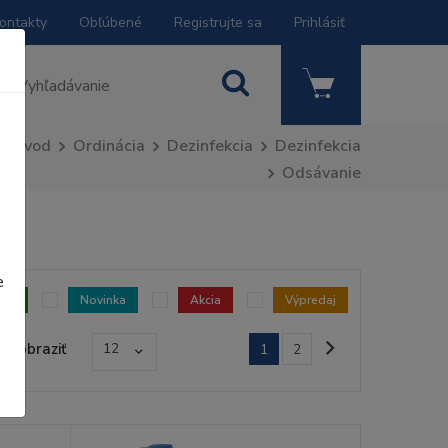
ontakty
Obľúbené
Registrujte sa
Prihlásiť
Úvod
Ordinácia
Dezinfekcia
Dezinfekcia
Odsávanie
e
dom
Novinka
Akcia
Výpredaj
Zobraziť
12
1
2