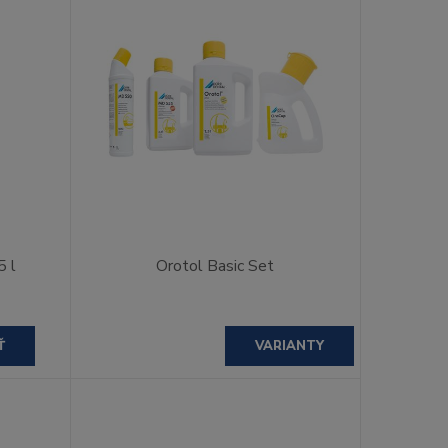
5 l
Orotol Basic Set
Ť
VARIANTY