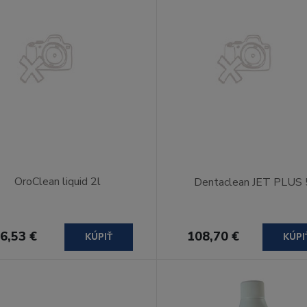
OroClean liquid 2l
Dentaclean JET PLUS 
6,53 €
108,70 €
KÚPIŤ
KÚPI