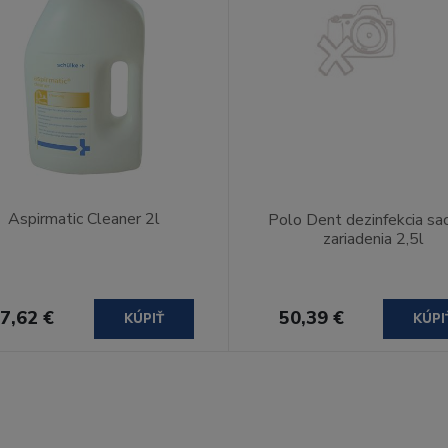
Aspirmatic Cleaner 2l
Polo Dent dezinfekcia sa
zariadenia 2,5l
7,62 €
50,39 €
KÚPIŤ
KÚPI