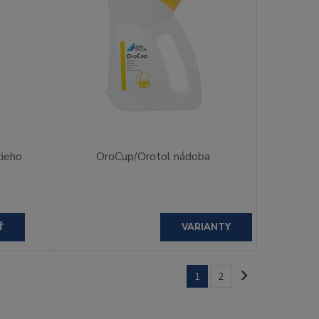
cieho
OroCup/Orotol nádoba
Ť
VARIANTY
1
2