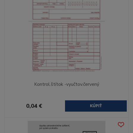
Kontrol.štítok -vyučtov.červený
0,04 €
KÚPIŤ