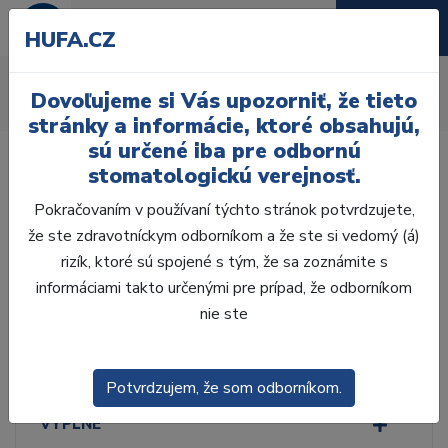
HUFA.CZ
Tlačoviny
Dovoľujeme si Vás upozorniť, že tieto
Úvod
Ordinácia
Rôzne
Tlačoviny
stránky a informácie, ktoré obsahujú,
sú určené iba pre odbornú
stomatologickú verejnosť.
Pokračovaním v používaní týchto stránok potvrdzujete,
že ste zdravotníckym odborníkom a že ste si vedomý (á)
Laboratórium, Zub.
technika
rizík, ktoré sú spojené s tým, že sa zoznámite s
informáciami takto určenými pre prípad, že odborníkom
nie ste
Ordinácia
ODLTAČKOVANIE
Potvrdzujem, že som odborníkom.
VÝPLNE