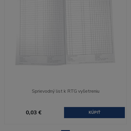
Sprievodný list k RTG vyšetreniu
0,03 €
KÚPIŤ