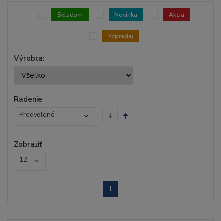
Skladom
Novinka
Akcia
Výpredaj
Výrobca:
Radenie
Predvolené
Zobraziť
12
1