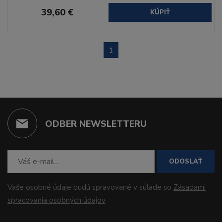
39,60 €
KÚPIŤ
1
ODBER NEWSLETTERU
ODOSLAŤ
Vaše osobné údaje budú spravované v súlade so
Zásadami
spracovania osobných údajov
.