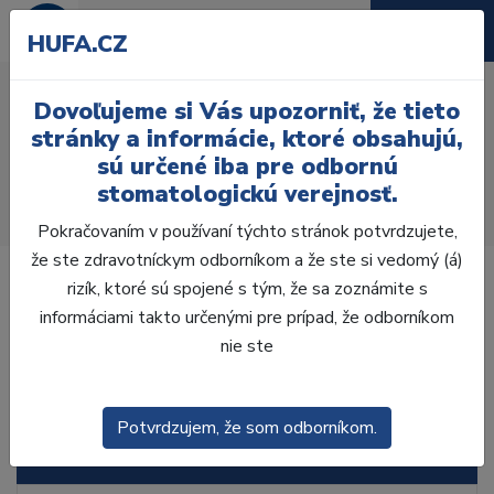
HUFA.CZ
Príslušenstvo a náhradné
Dovoľujeme si Vás upozorniť, že tieto
diely
stránky a informácie, ktoré obsahujú,
sú určené iba pre odbornú
Úvod
Ordinácia
Prístroje
stomatologickú verejnosť.
Miešacie prístr. na odt. hmoty
Príslušenstvo a náhradné diely
Pokračovaním v používaní týchto stránok potvrdzujete,
že ste zdravotníckym odborníkom a že ste si vedomý (á)
rizík, ktoré sú spojené s tým, že sa zoznámite s
informáciami takto určenými pre prípad, že odborníkom
nie ste
Laboratórium, Zub.
technika
Potvrdzujem, že som odborníkom.
Ordinácia