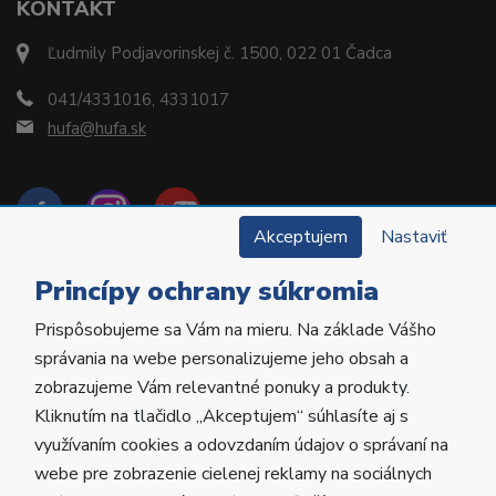
KONTAKT
Ľudmily Podjavorinskej č. 1500, 022 01 Čadca
041/4331016, 4331017
hufa@hufa.sk
Akceptujem
Nastaviť
Princípy ochrany súkromia
Prispôsobujeme sa Vám na mieru. Na základe Vášho
Copyright © 2022 Hu-Fa Dental a.s. Všetky práva
správania na webe personalizujeme jeho obsah a
vyhradené.
zobrazujeme Vám relevantné ponuky a produkty.
Kliknutím na tlačidlo „Akceptujem“ súhlasíte aj s
Vytvorila
Poctivá agentúra
.
využívaním cookies a odovzdaním údajov o správaní na
Prevádzkované na
ABRA Eshop
.
webe pre zobrazenie cielenej reklamy na sociálnych