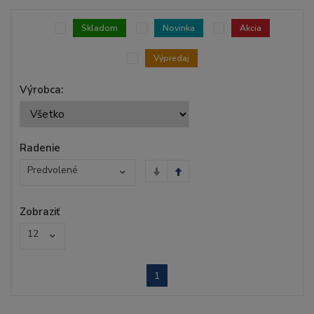
Skladom
Novinka
Akcia
Výpredaj
Výrobca:
Radenie
Predvolené
Zobraziť
12
1