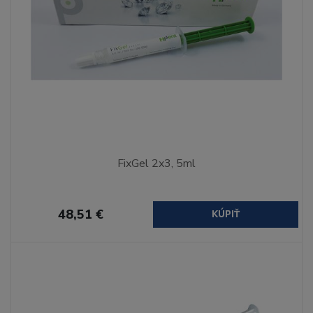
FixGel 2x3, 5ml
48,51 €
KÚPIŤ