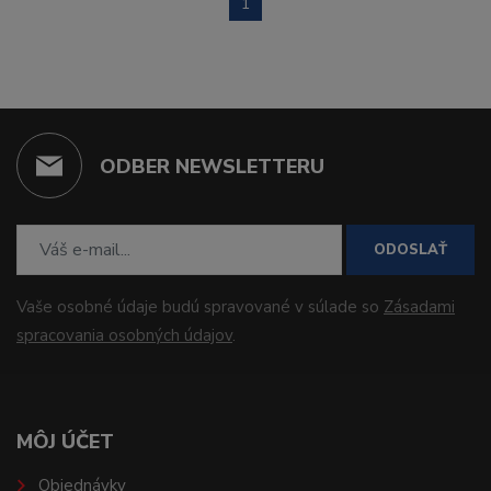
1
ODBER NEWSLETTERU
ODOSLAŤ
Vaše osobné údaje budú spravované v súlade so
Zásadami
spracovania osobných údajov
.
MÔJ ÚČET
Objednávky