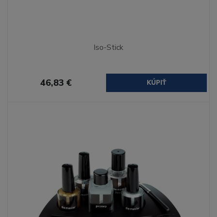
Iso-Stick
46,83 €
KÚPIŤ