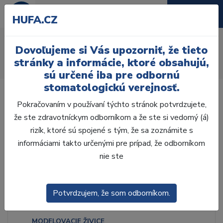
HUFA.CZ
Izolačné prostiredky
Dovoľujeme si Vás upozorniť, že tieto
Úvod
Laboratórium, Zub. technika
stránky a informácie, ktoré obsahujú,
Vosková modelácia
Izolačné prostiredky
sú určené iba pre odbornú
stomatologickú verejnosť.
Pokračovaním v používaní týchto stránok potvrdzujete,
že ste zdravotníckym odborníkom a že ste si vedomý (á)
rizík, ktoré sú spojené s tým, že sa zoznámite s
Laboratórium, Zub.
technika
informáciami takto určenými pre prípad, že odborníkom
nie ste
ZHOTOVENIE MODELOV
Potvrdzujem, že som odborníkom.
VOSKOVÁ MODELÁCIA
MODELOVACIE ŽIVICE