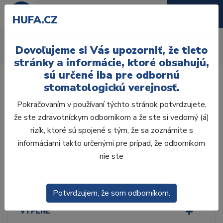
HUFA.CZ
Zámky ku krúžkom
Dovoľujeme si Vás upozorniť, že tieto
Úvod
Ordinácia
Ortodoncia
Zámky ku krúžkom
stránky a informácie, ktoré obsahujú,
sú určené iba pre odbornú
stomatologickú verejnosť.
Pokračovaním v používaní týchto stránok potvrdzujete,
že ste zdravotníckym odborníkom a že ste si vedomý (á)
Laboratórium, Zub.
technika
rizík, ktoré sú spojené s tým, že sa zoznámite s
informáciami takto určenými pre prípad, že odborníkom
nie ste
Ordinácia
ODLTAČKOVANIE
Potvrdzujem, že som odborníkom.
VÝPLNE