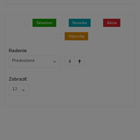
Skladom
Novinka
Akcia
Výpredaj
Radenie
Predvolené
Zobraziť
12