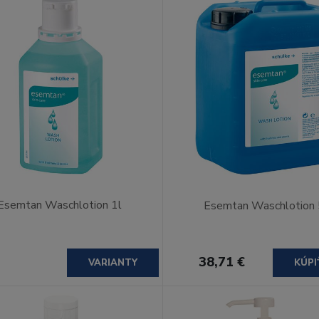
Esemtan Waschlotion 1l
Esemtan Waschlotion 
38,71 €
VARIANTY
KÚPI