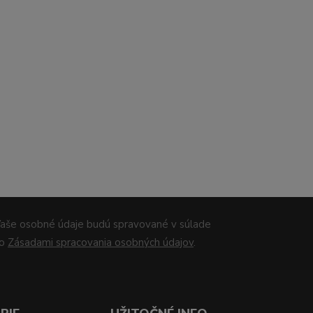
aše osobné údaje budú spravované v súlade
so
Zásadami spracovania osobných údajov
.