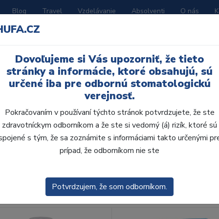
Blog
Travel
Vzdelávanie
Absolventi
O nás
K
HUFA.CZ
BORATÓRIUM
AKČNÉ LETÁKY
KATALÓGY
Dovoľujeme si Vás upozorniť, že tieto
stránky a informácie, ktoré obsahujú, sú
určené iba pre odbornú stomatologickú
verejnosť.
Pokračovaním v používaní týchto stránok potvrdzujete, že ste
zdravotníckym odborníkom a že ste si vedomý (á) rizík, ktoré sú
spojené s tým, že sa zoznámite s informáciami takto určenými pr
obca:
Skla
prípad, že odborníkom nie ste
enie
Predvolené
Potvrdzujem, že som odborníkom.