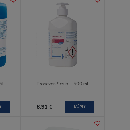
5l
Prosavon Scrub + 500 ml
8,91 €
Ť
KÚPIŤ