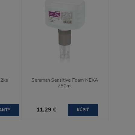
12ks
Seraman Sensitive Foam NEXA
750ml
11,29 €
ANTY
KÚPIŤ