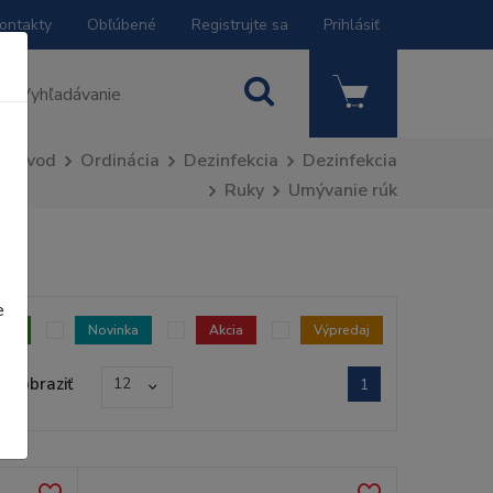
ontakty
Obľúbené
Registrujte sa
Prihlásiť
Úvod
Ordinácia
Dezinfekcia
Dezinfekcia
Ruky
Umývanie rúk
e
dom
Novinka
Akcia
Výpredaj
Zobraziť
12
1