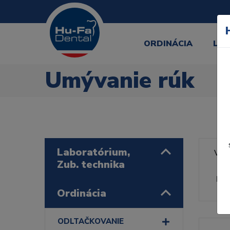
ORDINÁCIA
LA
Umývanie rúk
Laboratórium,
Výr
Zub. technika
Rad
Ordinácia
ODLTAČKOVANIE