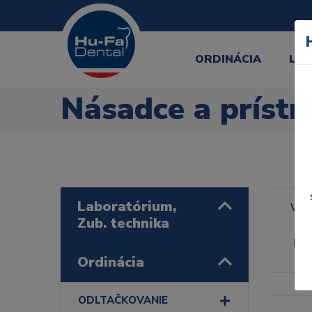
ORDINÁCIA
LA
Násadce a prístro
Laboratórium,
Výr
Zub. technika
Rad
Ordinácia
ODLTAČKOVANIE