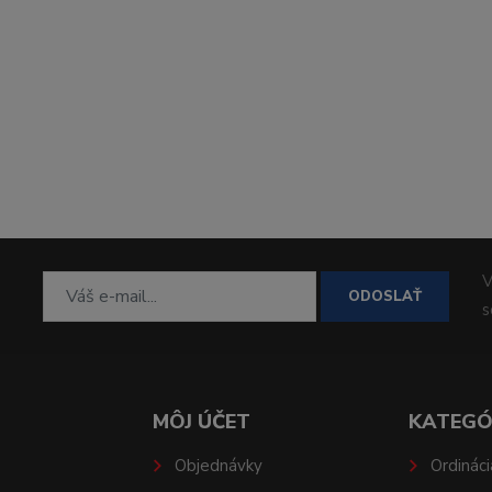
V
ODOSLAŤ
MÔJ ÚČET
KATEGÓ
Objednávky
Ordináci