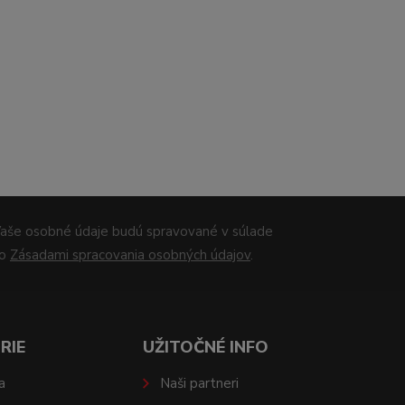
aše osobné údaje budú spravované v súlade
so
Zásadami spracovania osobných údajov
.
RIE
UŽITOČNÉ INFO
a
Naši partneri