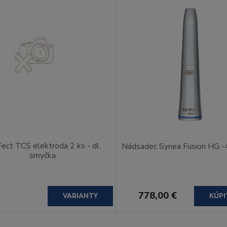
ect TCS elektroda 2 ks - dl.
Nádsadec Synea Fusion HG -
smyčka
778,00 €
VARIANTY
KÚPI