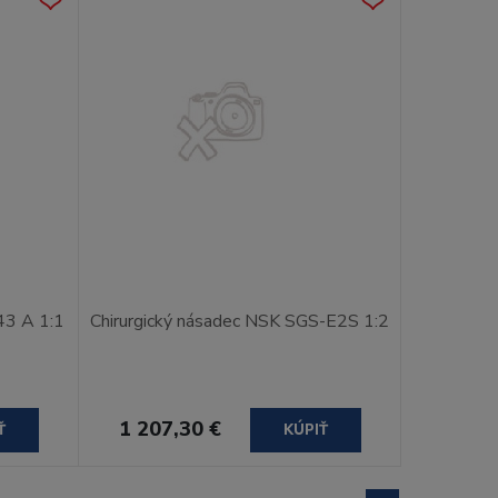
43 A 1:1
Chirurgický násadec NSK SGS-E2S 1:2
1 207,30 €
Ť
KÚPIŤ