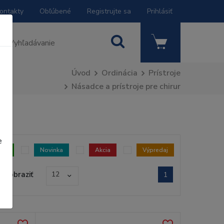
ontakty
Obľúbené
Registrujte sa
Prihlásiť
Úvod
Ordinácia
Prístroje
Násadce a prístroje pre chirur
e
dom
Novinka
Akcia
Výpredaj
Zobraziť
12
1