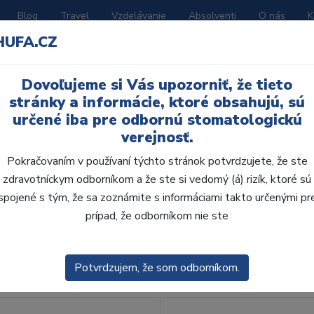
Blog
Travel
Vzdelávanie
Absolventi
O nás
K
HUFA.CZ
BORATÓRIUM
AKČNÉ LETÁKY
KATALÓGY
Dovoľujeme si Vás upozorniť, že tieto
je pre chirur
stránky a informácie, ktoré obsahujú, sú
určené iba pre odbornú stomatologickú
verejnosť.
Pokračovaním v používaní týchto stránok potvrdzujete, že ste
zdravotníckym odborníkom a že ste si vedomý (á) rizík, ktoré sú
spojené s tým, že sa zoznámite s informáciami takto určenými pr
obca:
Skla
prípad, že odborníkom nie ste
enie
Predvolené
Potvrdzujem, že som odborníkom.