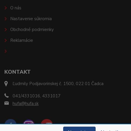
O nás
Nastavenie súkromia
Obchodné podmienky
Reklamácie
KONTAKT
Ľudmily Podjavorinskej č. 1500, 022 01 Čadca
041/4331016, 4331017
hufa@hufa.sk