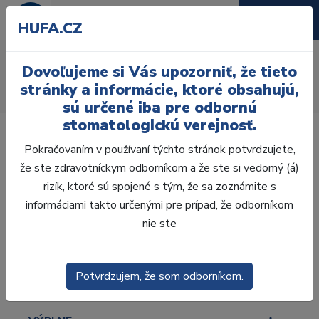
HUFA.CZ
Bezlatatexové
Dovoľujeme si Vás upozorniť, že tieto
Úvod
Ordinácia
Endodoncia
Kofferdam
Blany
stránky a informácie, ktoré obsahujú,
Bezlatatexové
sú určené iba pre odbornú
stomatologickú verejnosť.
Pokračovaním v používaní týchto stránok potvrdzujete,
že ste zdravotníckym odborníkom a že ste si vedomý (á)
rizík, ktoré sú spojené s tým, že sa zoznámite s
Laboratórium, Zub.
technika
informáciami takto určenými pre prípad, že odborníkom
nie ste
Ordinácia
Potvrdzujem, že som odborníkom.
ODLTAČKOVANIE