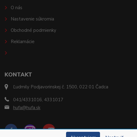
O nás
Nastavenie súkromia
Obchodné podmienky
Reklamácie
KONTAKT
Ľudmily Podjavorinskej č. 1500, 022 01 Čadca
041/4331016, 4331017
hufa@hufa.sk