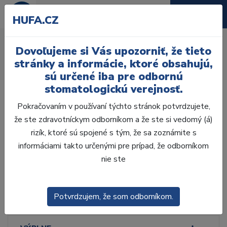
HUFA.CZ
Nitrilové
Dovoľujeme si Vás upozorniť, že tieto
Úvod
Ordinácia
Hygiena
Ochranné pomôcky
stránky a informácie, ktoré obsahujú,
Rukavice
Vyšetrovacie
Nitrilové
sú určené iba pre odbornú
stomatologickú verejnosť.
Pokračovaním v používaní týchto stránok potvrdzujete,
že ste zdravotníckym odborníkom a že ste si vedomý (á)
rizík, ktoré sú spojené s tým, že sa zoznámite s
Laboratórium, Zub.
technika
informáciami takto určenými pre prípad, že odborníkom
nie ste
Ordinácia
Potvrdzujem, že som odborníkom.
ODLTAČKOVANIE