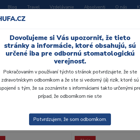
Blog
Travel
Vzdelávanie
Absolventi
O nás
K
HUFA.CZ
BORATÓRIUM
AKČNÉ LETÁKY
KATALÓGY
Dovoľujeme si Vás upozorniť, že tieto
stránky a informácie, ktoré obsahujú, sú
určené iba pre odbornú stomatologickú
verejnosť.
Pokračovaním v používaní týchto stránok potvrdzujete, že ste
zdravotníckym odborníkom a že ste si vedomý (á) rizík, ktoré sú
spojené s tým, že sa zoznámite s informáciami takto určenými pr
obca:
Skla
prípad, že odborníkom nie ste
enie
Predvolené
Potvrdzujem, že som odborníkom.