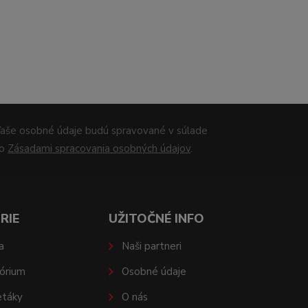
aše osobné údaje budú spravované v súlade
so
Zásadami spracovania osobných údajov
.
RIE
UŽITOČNÉ INFO
a
Naši partneri
órium
Osobné údaje
etáky
O nás