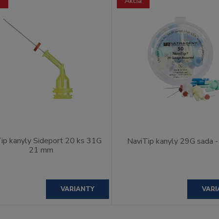
a
Akcia
ip kanyly Sideport 20 ks 31G
NaviTip kanyly 29G sada 
21 mm
VARIANTY
VARI