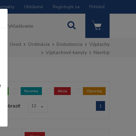
ontakty
Obľúbené
Registrujte sa
Prihlásiť
Úvod
Ordinácia
Endodoncia
Výplachy
Výplachové kanyly
Navitip
e
dom
Novinka
Akcia
Výpredaj
Zobraziť
12
1