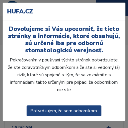
HUFA.CZ
Liace prístroje
Dovoľujeme si Vás upozorniť, že tieto
Úvod
Laboratórium, Zub. technika
Zatmeľovanie
stránky a informácie, ktoré obsahujú,
Prístroje
Liace prístroje
sú určené iba pre odbornú
stomatologickú verejnosť.
Pokračovaním v používaní týchto stránok potvrdzujete,
že ste zdravotníckym odborníkom a že ste si vedomý (á)
rizík, ktoré sú spojené s tým, že sa zoznámite s
Laboratórium, Zub.
technika
informáciami takto určenými pre prípad, že odborníkom
nie ste
ZHOTOVENIE MODELOV
Potvrdzujem, že som odborníkom.
VOSKOVÁ MODELÁCIA
CAD/CAM