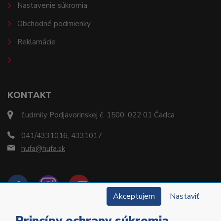
Nastavenie súkromia
Obchodné podmienky
Reklamácie
KONTAKT
Ľudmily Podjavorinskej č. 1500, 022 01 Čadca
041/4331016, 4331017
hufa@hufa.sk
Akceptujem
Nastaviť
Princípy ochrany súkromia