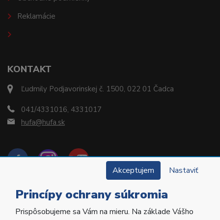
Reklamácie
KONTAKT
Ľudmily Podjavorinskej č. 1500, 022 01 Čadca
041/4331016, 4331017
hufa@hufa.sk
Akceptujem
Nastaviť
Princípy ochrany súkromia
Prispôsobujeme sa Vám na mieru. Na základe Vášho
Copyright © 2022 Hu-Fa Dental a.s. Všetky práva