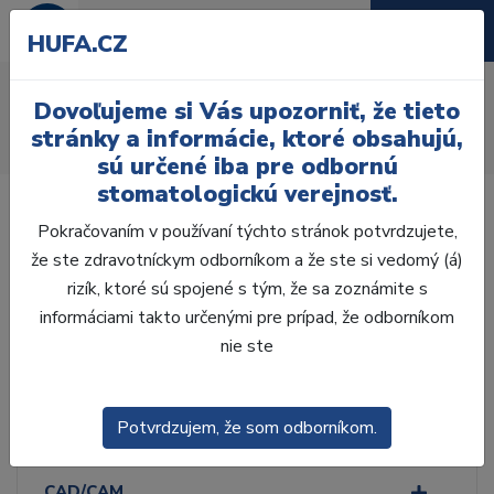
HUFA.CZ
Mikromotory
Dovoľujeme si Vás upozorniť, že tieto
Úvod
Laboratórium, Zub. technika
Opracovanie
stránky a informácie, ktoré obsahujú,
Mikromotory
sú určené iba pre odbornú
stomatologickú verejnosť.
Pokračovaním v používaní týchto stránok potvrdzujete,
že ste zdravotníckym odborníkom a že ste si vedomý (á)
rizík, ktoré sú spojené s tým, že sa zoznámite s
Laboratórium, Zub.
technika
informáciami takto určenými pre prípad, že odborníkom
nie ste
ZHOTOVENIE MODELOV
Potvrdzujem, že som odborníkom.
VOSKOVÁ MODELÁCIA
CAD/CAM