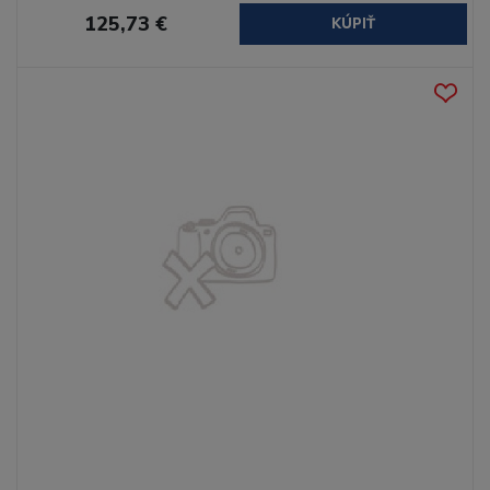
125,73 €
KÚPIŤ