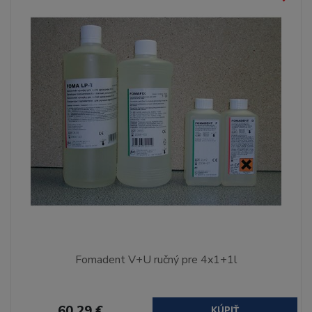
Fomadent V+U ručný pre 4x1+1l
60,29 €
KÚPIŤ