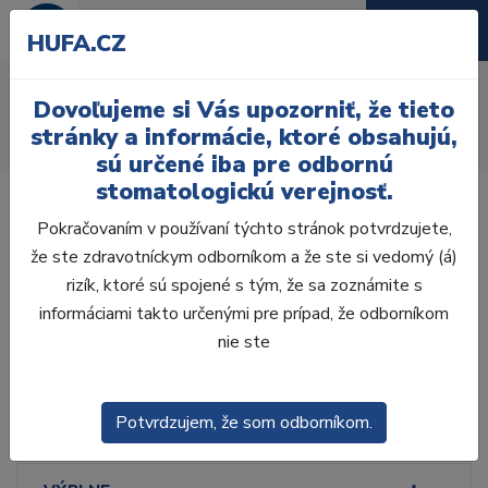
HUFA.CZ
Ručné
Dovoľujeme si Vás upozorniť, že tieto
Úvod
Ordinácia
Röntgenológia
Chemikálie
stránky a informácie, ktoré obsahujú,
Ručné
sú určené iba pre odbornú
stomatologickú verejnosť.
Pokračovaním v používaní týchto stránok potvrdzujete,
že ste zdravotníckym odborníkom a že ste si vedomý (á)
rizík, ktoré sú spojené s tým, že sa zoznámite s
Laboratórium, Zub.
technika
informáciami takto určenými pre prípad, že odborníkom
nie ste
Ordinácia
Potvrdzujem, že som odborníkom.
ODLTAČKOVANIE