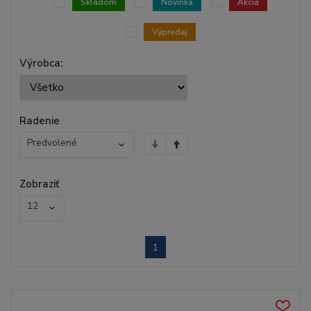
Skladom
Novinka
Akcia
Výpredaj
Výrobca:
Radenie
Predvolené
Zobraziť
12
1