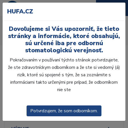
HUFA.CZ
Zváračky obalov
Dovoľujeme si Vás upozorniť, že tieto
Úvod
Ordinácia
Dezinfekcia
Sterilizácia
stránky a informácie, ktoré obsahujú,
Zváračky obalov
sú určené iba pre odbornú
stomatologickú verejnosť.
Pokračovaním v používaní týchto stránok potvrdzujete,
že ste zdravotníckym odborníkom a že ste si vedomý (á)
rizík, ktoré sú spojené s tým, že sa zoznámite s
Laboratórium, Zub.
technika
informáciami takto určenými pre prípad, že odborníkom
nie ste
Ordinácia
Potvrdzujem, že som odborníkom.
ODLTAČKOVANIE