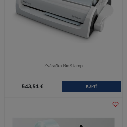
Zváračka BioStamp
543,51 €
KÚPIŤ