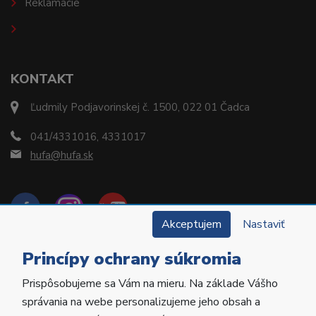
Reklamácie
KONTAKT
Ľudmily Podjavorinskej č. 1500, 022 01 Čadca
041/4331016, 4331017
hufa@hufa.sk
Akceptujem
Nastaviť
Princípy ochrany súkromia
Prispôsobujeme sa Vám na mieru. Na základe Vášho
Copyright © 2022 Hu-Fa Dental a.s. Všetky práva
správania na webe personalizujeme jeho obsah a
vyhradené.