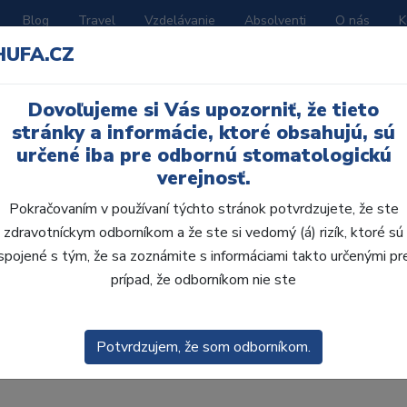
Blog
Travel
Vzdelávanie
Absolventi
O nás
K
HUFA.CZ
BORATÓRIUM
AKČNÉ LETÁKY
KATALÓGY
Dovoľujeme si Vás upozorniť, že tieto
stránky a informácie, ktoré obsahujú, sú
lgámu
určené iba pre odbornú stomatologickú
verejnosť.
Pokračovaním v používaní týchto stránok potvrdzujete, že ste
zdravotníckym odborníkom a že ste si vedomý (á) rizík, ktoré sú
spojené s tým, že sa zoznámite s informáciami takto určenými pr
prípad, že odborníkom nie ste
Skla
enie
Predvolené
Potvrdzujem, že som odborníkom.