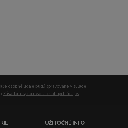
aše osobné údaje budú spravované v súlade
so
Zásadami spracovania osobných údajov
.
RIE
UŽITOČNÉ INFO