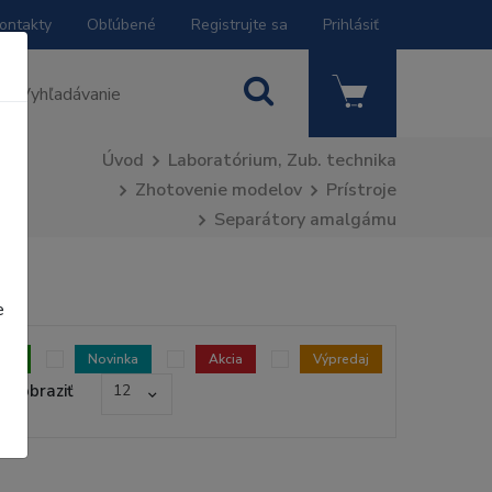
ontakty
Obľúbené
Registrujte sa
Prihlásiť
Úvod
Laboratórium, Zub. technika
Zhotovenie modelov
Prístroje
Separátory amalgámu
e
dom
Novinka
Akcia
Výpredaj
Zobraziť
12