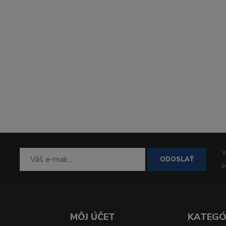
V
ODOSLAŤ
MÔJ ÚČET
KATEGÓ