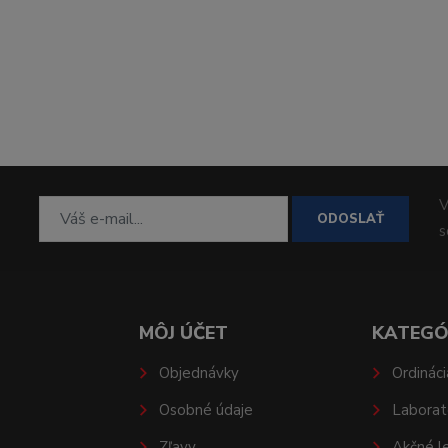
V
ODOSLAŤ
MÔJ ÚČET
KATEGÓ
Objednávky
Ordináci
Osobné údaje
Laborat
Zľavy
Akčné l