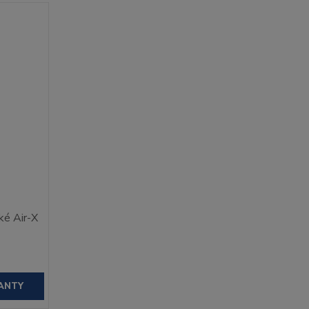
ké Air-X
ANTY