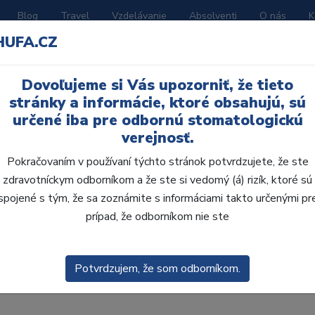
Blog
Travel
Vzdelávanie
Absolventi
O nás
K
HUFA.CZ
BORATÓRIUM
AKČNÉ LETÁKY
KATALÓGY
Dovoľujeme si Vás upozorniť, že tieto
stránky a informácie, ktoré obsahujú, sú
určené iba pre odbornú stomatologickú
verejnosť.
Pokračovaním v používaní týchto stránok potvrdzujete, že ste
zdravotníckym odborníkom a že ste si vedomý (á) rizík, ktoré sú
spojené s tým, že sa zoznámite s informáciami takto určenými pr
prípad, že odborníkom nie ste
obca:
Skla
enie
Predvolené
Potvrdzujem, že som odborníkom.