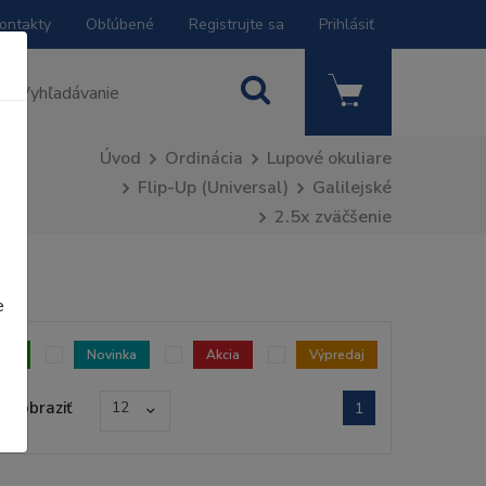
ontakty
Obľúbené
Registrujte sa
Prihlásiť
Úvod
Ordinácia
Lupové okuliare
Flip-Up (Universal)
Galilejské
2.5x zväčšenie
e
dom
Novinka
Akcia
Výpredaj
Zobraziť
12
1