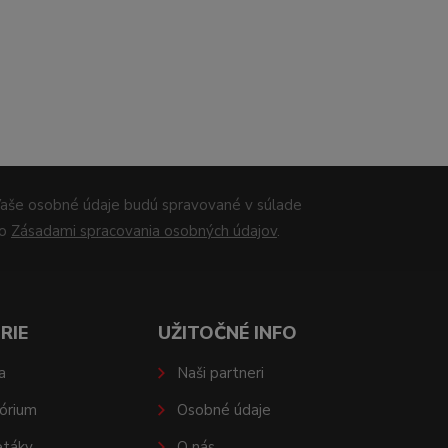
aše osobné údaje budú spravované v súlade
so
Zásadami spracovania osobných údajov
.
RIE
UŽITOČNÉ INFO
a
Naši partneri
órium
Osobné údaje
etáky
O nás