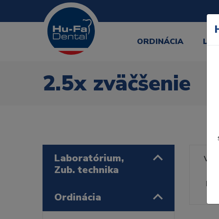
ORDINÁCIA
LA
2.5x zväčšenie
Laboratórium,
Výr
Zub. technika
Rad
Ordinácia