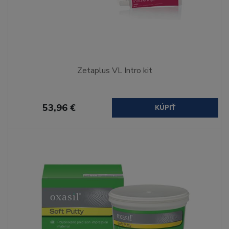
Zetaplus VL Intro kit
53,96 €
KÚPIŤ