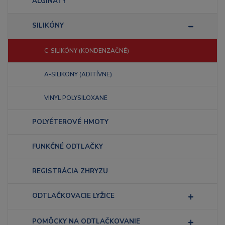
ALGINÁTY
SILIKÓNY
C-SILIKÓNY (KONDENZAČNÉ)
A-SILIKONY (ADITÍVNE)
VINYL POLYSILOXANE
POLYÉTEROVÉ HMOTY
FUNKČNÉ ODTLAČKY
REGISTRÁCIA ZHRYZU
ODTLAČKOVACIE LYŽICE
POMÔCKY NA ODTLAČKOVANIE