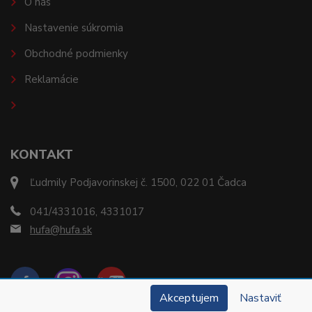
O nás
Nastavenie súkromia
Obchodné podmienky
Reklamácie
KONTAKT
Ľudmily Podjavorinskej č. 1500, 022 01 Čadca
041/4331016, 4331017
hufa@hufa.sk
Akceptujem
Nastaviť