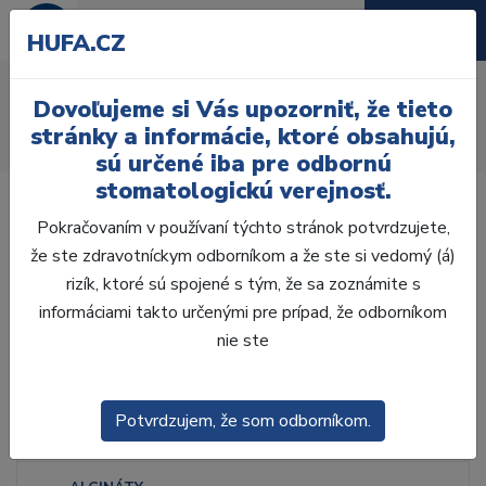
HUFA.CZ
C-Silikóny (Kondenzačné)
Dovoľujeme si Vás upozorniť, že tieto
Úvod
Ordinácia
Odltačkovanie
Silikóny
stránky a informácie, ktoré obsahujú,
C-Silikóny (Kondenzačné)
sú určené iba pre odbornú
stomatologickú verejnosť.
Pokračovaním v používaní týchto stránok potvrdzujete,
že ste zdravotníckym odborníkom a že ste si vedomý (á)
rizík, ktoré sú spojené s tým, že sa zoznámite s
Laboratórium, Zub.
technika
informáciami takto určenými pre prípad, že odborníkom
nie ste
Ordinácia
Potvrdzujem, že som odborníkom.
ODLTAČKOVANIE