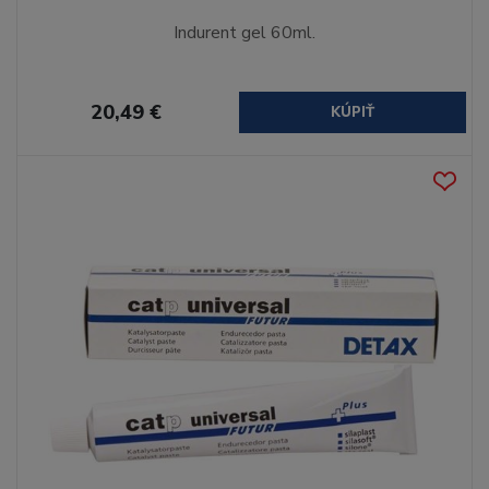
Indurent gel 60ml.
20,49 €
KÚPIŤ