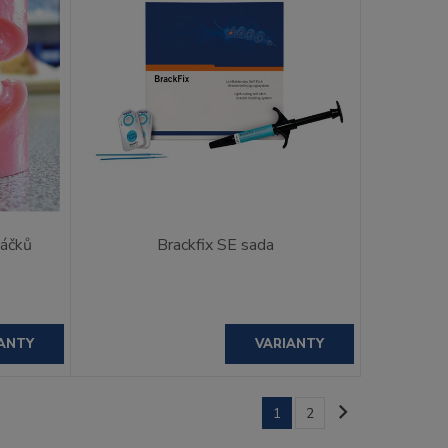
háčků
Brackfix SE sada
ANTY
VARIANTY
1
2