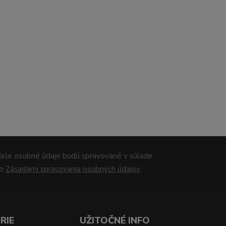
aše osobné údaje budú spravované v súlade
so
Zásadami spracovania osobných údajov
.
RIE
UŽITOČNÉ INFO