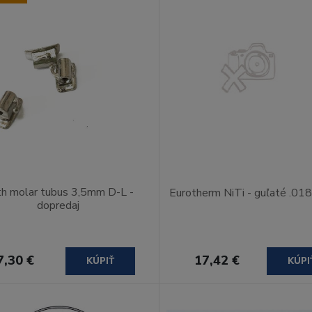
h molar tubus 3,5mm D-L -
Eurotherm NiTi - guľaté .01
dopredaj
7,30 €
17,42 €
KÚPIŤ
KÚPI