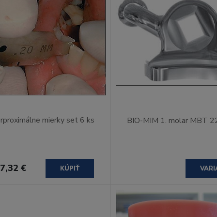
erproximálne mierky set 6 ks
BIO-MIM 1. molar MBT 2
7,32 €
KÚPIŤ
VARI