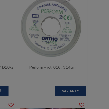
8' D10ks
Perform v roli 016 , 914cm
Ť
VARIANTY