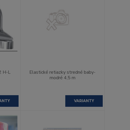
2 H-L
Elastické retiazky stredné baby-
modré 4,5 m
ANTY
VARIANTY