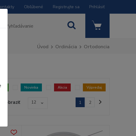
ontakty
Obľúbené
Registrujte sa
Prihlásiť
Úvod
Ordinácia
Ortodoncia
e
dom
Novinka
Akcia
Výpredaj
Zobraziť
12
1
2