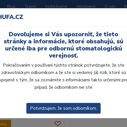
Blog
Travel
Vzdelávanie
Absolventi
O nás
K
HUFA.CZ
BORATÓRIUM
AKČNÉ LETÁKY
KATALÓGY
Dovoľujeme si Vás upozorniť, že tieto
stránky a informácie, ktoré obsahujú, sú
určené iba pre odbornú stomatologickú
verejnosť.
Pokračovaním v používaní týchto stránok potvrdzujete, že ste
zdravotníckym odborníkom a že ste si vedomý (á) rizík, ktoré sú
spojené s tým, že sa zoznámite s informáciami takto určenými pr
obca:
Skla
prípad, že odborníkom nie ste
enie
Predvolené
Potvrdzujem, že som odborníkom.
edaj