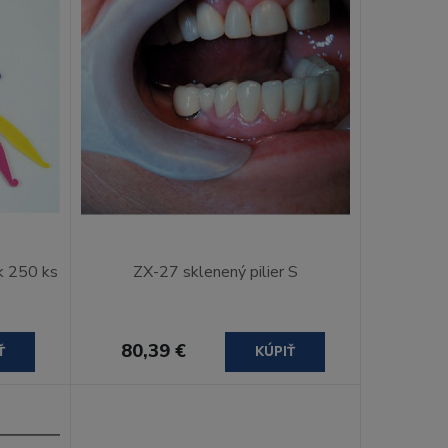
ek 250 ks
ZX-27 sklenený pilier S
80,39 €
Ť
KÚPIŤ