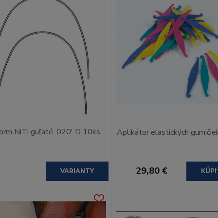
orm NiTi guľaté .020' D 10ks
Aplikátor elastických gumiči
29,80 €
VARIANTY
KÚPI