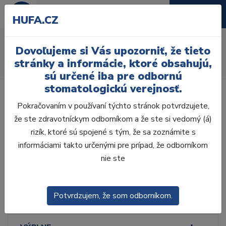
HUFA.CZ
Tácky a kazety
Dovoľujeme si Vás upozorniť, že tieto
Úvod
Ordinácia
Dezinfekcia
Sterilizácia
stránky a informácie, ktoré obsahujú,
Príslušenstvo
Tácky a kazety
sú určené iba pre odbornú
stomatologickú verejnosť.
Pokračovaním v používaní týchto stránok potvrdzujete,
že ste zdravotníckym odborníkom a že ste si vedomý (á)
rizík, ktoré sú spojené s tým, že sa zoznámite s
Laboratórium, Zub.
technika
informáciami takto určenými pre prípad, že odborníkom
nie ste
Ordinácia
Potvrdzujem, že som odborníkom.
ODLTAČKOVANIE