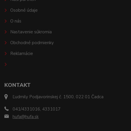
Osobné údaje
O nás
Nastavenie súkromia
Obchodné podmienky
Reklamácie
KONTAKT
Ľudmily Podjavorinskej č. 1500, 022 01 Čadca
041/4331016, 4331017
hufa@hufa.sk