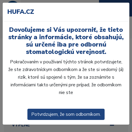
HUFA.CZ
Matricové systémy
Dovoľujeme si Vás upozorniť, že tieto
Úvod
Ordinácia
Výplne
Matricové systémy
stránky a informácie, ktoré obsahujú,
sú určené iba pre odbornú
stomatologickú verejnosť.
Pokračovaním v používaní týchto stránok potvrdzujete,
že ste zdravotníckym odborníkom a že ste si vedomý (á)
Laboratórium, Zub.
technika
rizík, ktoré sú spojené s tým, že sa zoznámite s
informáciami takto určenými pre prípad, že odborníkom
nie ste
Ordinácia
ODLTAČKOVANIE
Potvrdzujem, že som odborníkom.
VÝPLNE