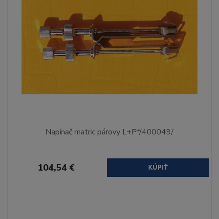
Napínač matric párovy L+P*/400049/
104,54 €
KÚPIŤ