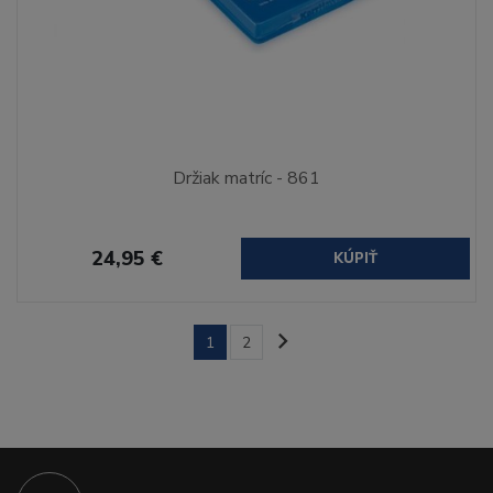
Držiak matríc - 861
24,95 €
KÚPIŤ
1
2