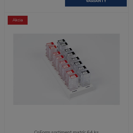
VARIANTY
Akcia
CoForm sortiment matríc 64 ks