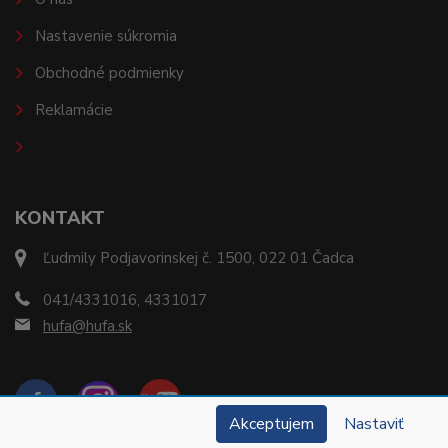
Nastavenie súkromia
Obchodné podmienky
Reklamácie
KONTAKT
Ľudmily Podjavorinskej č. 1500, 022 01 Čadca
041/4331016, 4331017
hufa@hufa.sk
Akceptujem
Nastaviť