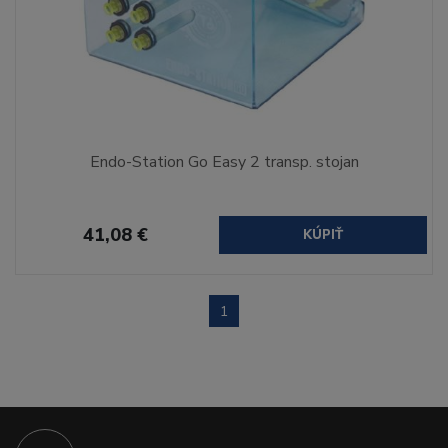
Endo-Station Go Easy 2 transp. stojan
41,08 €
KÚPIŤ
1