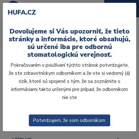
HUFA.CZ
Stojany na výplachy
Dovoľujeme si Vás upozorniť, že tieto
Úvod
Ordinácia
Endodoncia
Výplachy
stránky a informácie, ktoré obsahujú,
Stojany na výplachy
sú určené iba pre odbornú
stomatologickú verejnosť.
Pokračovaním v používaní týchto stránok potvrdzujete,
že ste zdravotníckym odborníkom a že ste si vedomý (á)
rizík, ktoré sú spojené s tým, že sa zoznámite s
Laboratórium, Zub.
technika
informáciami takto určenými pre prípad, že odborníkom
nie ste
Ordinácia
Potvrdzujem, že som odborníkom.
ODLTAČKOVANIE