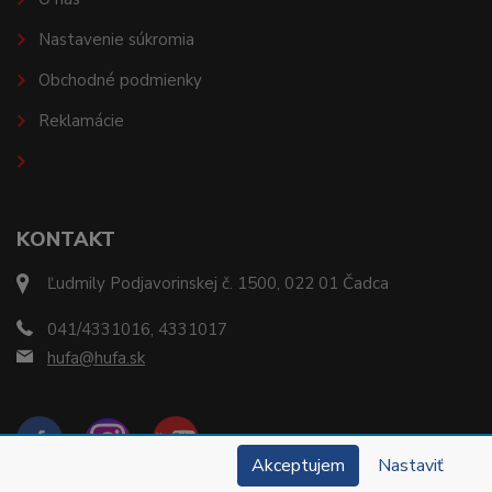
Nastavenie súkromia
Obchodné podmienky
Reklamácie
KONTAKT
Ľudmily Podjavorinskej č. 1500, 022 01 Čadca
041/4331016, 4331017
hufa@hufa.sk
Akceptujem
Nastaviť