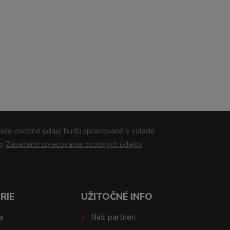
aše osobné údaje budú spravované v súlade
so
Zásadami spracovania osobných údajov
.
RIE
UŽITOČNÉ INFO
a
Naši partneri