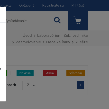
ontakty
Obľúbené
Registrujte sa
Prihlásiť
Úvod
Laboratórium, Zub. technika
Zatmeľovanie
Liace kelímky
kliešte
e
dom
Novinka
Akcia
Výpredaj
Zobraziť
12
1