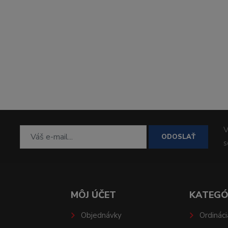
V
ODOSLAŤ
MÔJ ÚČET
KATEGÓ
Objednávky
Ordináci