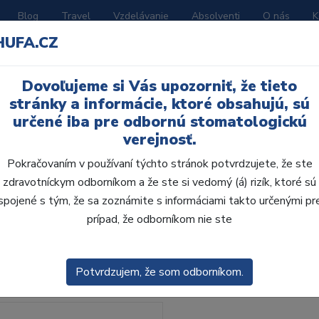
Blog
Travel
Vzdelávanie
Absolventi
O nás
K
HUFA.CZ
BORATÓRIUM
AKČNÉ LETÁKY
KATALÓGY
Dovoľujeme si Vás upozorniť, že tieto
stránky a informácie, ktoré obsahujú, sú
určené iba pre odbornú stomatologickú
verejnosť.
Pokračovaním v používaní týchto stránok potvrdzujete, že ste
zdravotníckym odborníkom a že ste si vedomý (á) rizík, ktoré sú
spojené s tým, že sa zoznámite s informáciami takto určenými pr
obca:
Skla
prípad, že odborníkom nie ste
enie
Predvolené
Potvrdzujem, že som odborníkom.