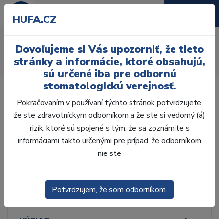
HUFA.CZ
Elektrické zubné kefky
Dovoľujeme si Vás upozorniť, že tieto
Úvod
Ordinácia
Profylaxia
Zubné kefky
stránky a informácie, ktoré obsahujú,
Elektrické zubné kefky
sú určené iba pre odbornú
stomatologickú verejnosť.
Pokračovaním v používaní týchto stránok potvrdzujete,
že ste zdravotníckym odborníkom a že ste si vedomý (á)
rizík, ktoré sú spojené s tým, že sa zoznámite s
Laboratórium, Zub.
technika
informáciami takto určenými pre prípad, že odborníkom
nie ste
Ordinácia
Potvrdzujem, že som odborníkom.
ODLTAČKOVANIE