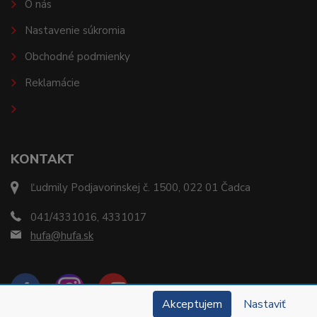
O nás
Nastavenie súkromia
Obchodné podmienky
Reklamácie
KONTAKT
Ľudmily Podjavorinskej č. 1500, 022 01 Čadca
041/4331016, 4331017
hufa@hufa.sk
Akceptujem
Nastaviť