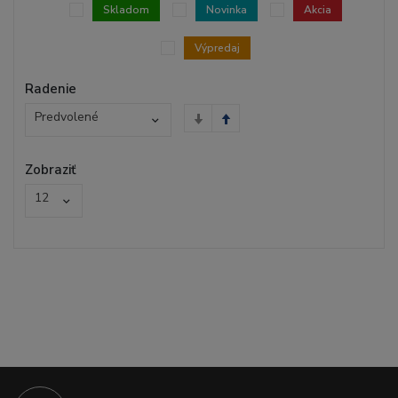
Skladom
Novinka
Akcia
Výpredaj
Radenie
Predvolené
Zobraziť
12