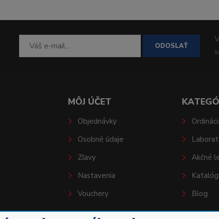
V
ODOSLAŤ
MÔJ ÚČET
KATEGÓ
Objednávky
Ordináci
Osobné údaje
Laborat
Zľavy
Akčné l
Nastavenia
Katalóg
Vouchery
Blog