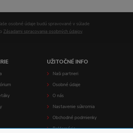
aše osobné údaje budú spravované v súlade
so
Zásadami spracovania osobných údajov
.
RIE
UŽITOČNÉ INFO
a
Naši partneri
órium
Osobné údaje
etáky
O nás
y
Nastavenie súkromia
Obchodné podmienky
Reklamácie