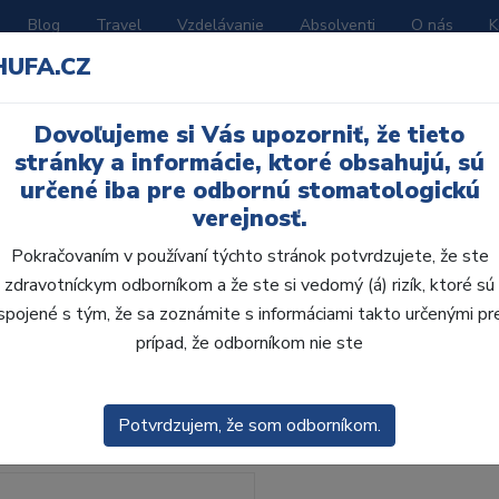
Blog
Travel
Vzdelávanie
Absolventi
O nás
K
HUFA.CZ
BORATÓRIUM
AKČNÉ LETÁKY
KATALÓGY
Dovoľujeme si Vás upozorniť, že tieto
ň
stránky a informácie, ktoré obsahujú, sú
určené iba pre odbornú stomatologickú
verejnosť.
Pokračovaním v používaní týchto stránok potvrdzujete, že ste
zdravotníckym odborníkom a že ste si vedomý (á) rizík, ktoré sú
spojené s tým, že sa zoznámite s informáciami takto určenými pr
obca:
Skla
prípad, že odborníkom nie ste
enie
Predvolené
Potvrdzujem, že som odborníkom.