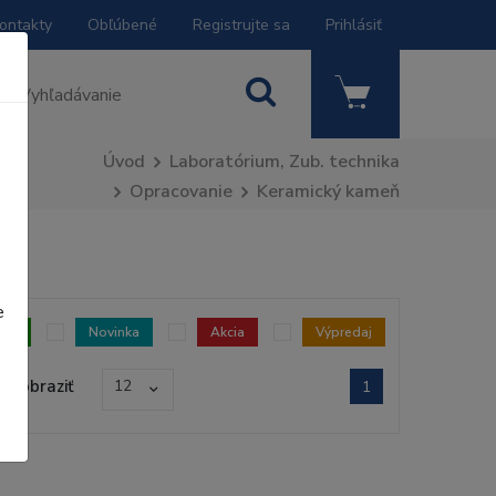
ontakty
Obľúbené
Registrujte sa
Prihlásiť
Úvod
Laboratórium, Zub. technika
Opracovanie
Keramický kameň
e
dom
Novinka
Akcia
Výpredaj
Zobraziť
12
1