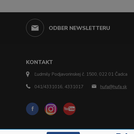
ODBER NEWSLETTERU
KONTAKT
Ľudmily Podjavorinskej č. 1500, 022 01 Čadca
041/4331016, 4331017
hufa@hufa.sk