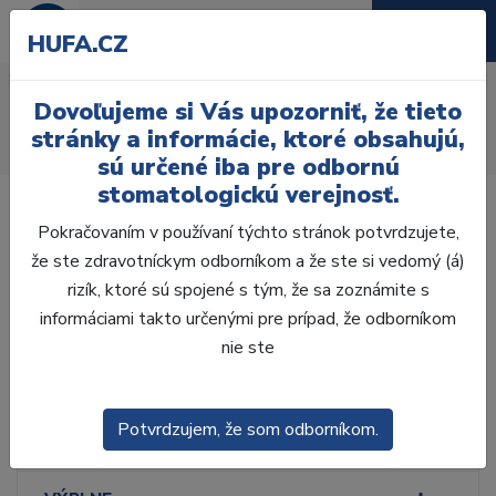
HUFA.CZ
Luxátory
Dovoľujeme si Vás upozorniť, že tieto
Úvod
Ordinácia
Ručné nástroje
Ostatné nástroje
stránky a informácie, ktoré obsahujú,
Luxátory
sú určené iba pre odbornú
stomatologickú verejnosť.
Pokračovaním v používaní týchto stránok potvrdzujete,
že ste zdravotníckym odborníkom a že ste si vedomý (á)
rizík, ktoré sú spojené s tým, že sa zoznámite s
Laboratórium, Zub.
technika
informáciami takto určenými pre prípad, že odborníkom
nie ste
Ordinácia
Potvrdzujem, že som odborníkom.
ODLTAČKOVANIE