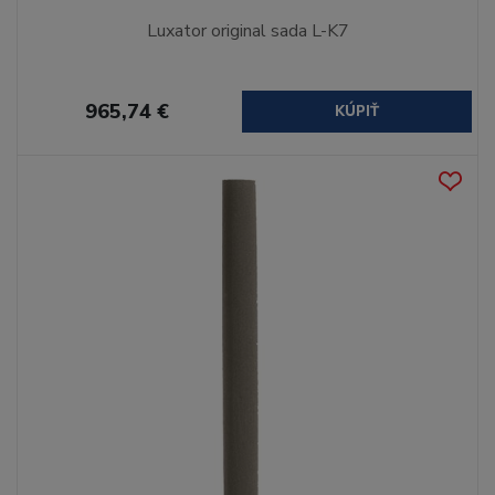
Luxator original sada L-K7
965,74 €
KÚPIŤ