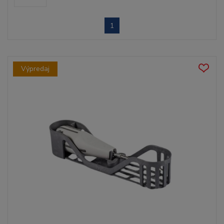
1
Výpredaj