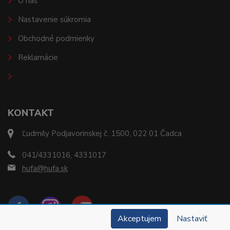
O nás
Nastavenie súkromia
Obchodné podmienky
Reklamácie
KONTAKT
Ľudmily Podjavorinskej č. 1500, 022 01 Čadca
041/4331016, 4331017
hufa@hufa.sk
Akceptujem
Nastaviť