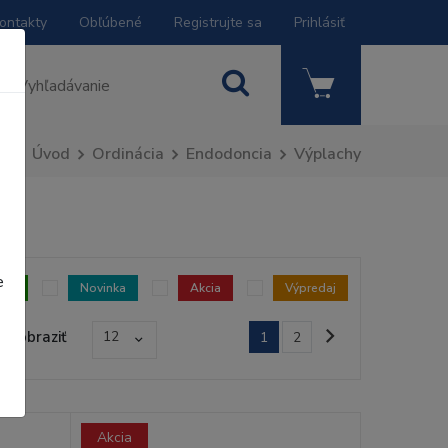
ontakty
Obľúbené
Registrujte sa
Prihlásiť
Úvod
Ordinácia
Endodoncia
Výplachy
e
dom
Novinka
Akcia
Výpredaj
Zobraziť
12
1
2
Akcia