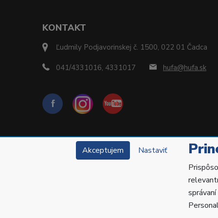
KONTAKT
Ľudmily Podjavorinskej č. 1500, 022 01 Čadca
041/4331016, 4331017
hufa@hufa.sk
Prin
Akceptujem
Nastaviť
Prispôso
relevant
správaní
Copyright © 2022 Hu-Fa Dental a.s. Všetky práva v
Personal