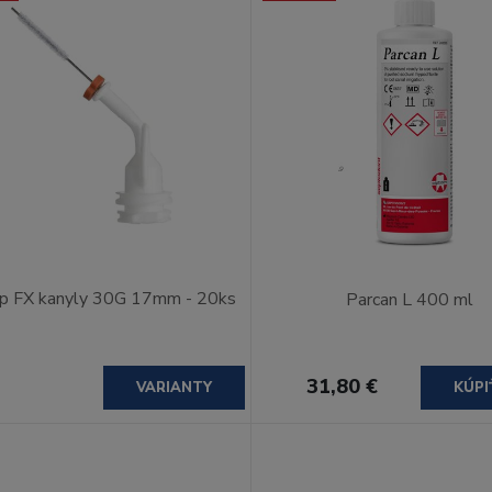
ip FX kanyly 30G 17mm - 20ks
Parcan L 400 ml
31,80 €
VARIANTY
KÚPI