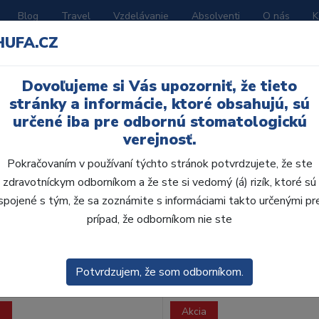
Blog
Travel
Vzdelávanie
Absolventi
O nás
K
HUFA.CZ
BORATÓRIUM
AKČNÉ LETÁKY
KATALÓGY
Dovoľujeme si Vás upozorniť, že tieto
stránky a informácie, ktoré obsahujú, sú
určené iba pre odbornú stomatologickú
verejnosť.
Pokračovaním v používaní týchto stránok potvrdzujete, že ste
zdravotníckym odborníkom a že ste si vedomý (á) rizík, ktoré sú
spojené s tým, že sa zoznámite s informáciami takto určenými pr
obca:
Skla
prípad, že odborníkom nie ste
enie
Predvolené
Potvrdzujem, že som odborníkom.
a
Akcia