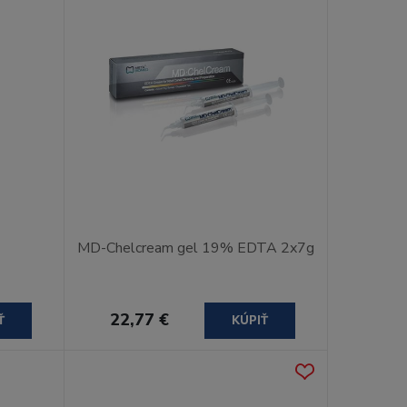
MD-Chelcream gel 19% EDTA 2x7g
22,77 €
Ť
KÚPIŤ