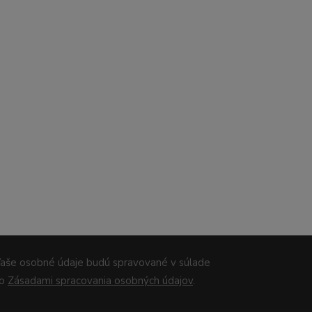
aše osobné údaje budú spravované v súlade
so
Zásadami spracovania osobných údajov
.