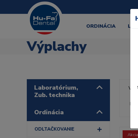
ORDINÁCIA
LA
Výplachy
Laboratórium,
Výr
Zub. technika
Rad
Ordinácia
ODLTAČKOVANIE
Akci