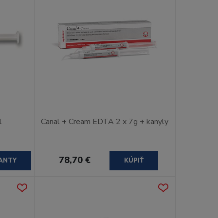
l
Canal + Cream EDTA 2 x 7g + kanyly
78,70 €
ANTY
KÚPIŤ