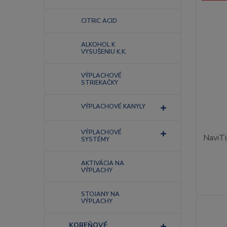
CITRIC ACID
ALKOHOL K
VYSUŠENIU K.K.
VÝPLACHOVÉ
STRIEKAČKY
VÝPLACHOVÉ KANYLY
VÝPLACHOVÉ
NaviT
SYSTÉMY
AKTIVÁCIA NA
VÝPLACHY
STOJANY NA
VÝPLACHY
KOREŇOVÉ