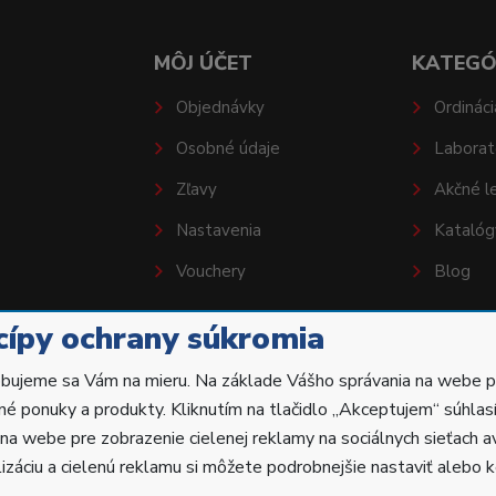
MÔJ ÚČET
KATEGÓ
Objednávky
Ordináci
Osobné údaje
Laborat
Zľavy
Akčné l
Nastavenia
Katalóg
Vouchery
Blog
cípy ochrany súkromia
bujeme sa Vám na mieru. Na základe Vášho správania na webe 
né ponuky a produkty. Kliknutím na tlačidlo „Akceptujem“ súhlas
 na webe pre zobrazenie cielenej reklamy na sociálnych sieťach a
yhradené.
izáciu a cielenú reklamu si môžete podrobnejšie nastaviť alebo ke