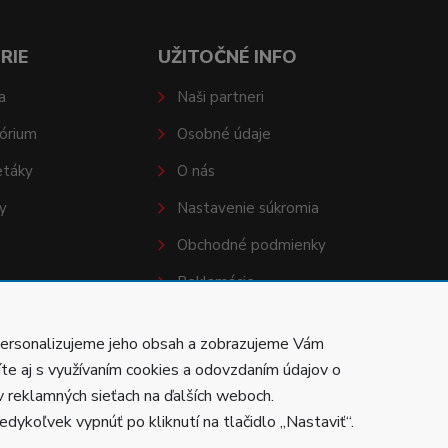
RIE
UŽITOČNÉ INFO
a
Naši partneri
órium
Osobné údaje
etáky
O nás
y
Nastavenie súkromia
Obchodné podmienky
Reklamácie
personalizujeme jeho obsah a zobrazujeme Vám
íte aj s využívaním cookies a odovzdaním údajov o
v reklamných sieťach na ďalších weboch.
Vytvorila
Poctivá agentúra
.
dykoľvek vypnúť po kliknutí na tlačidlo „Nastaviť“.
Prevádzkované na
ABRA Eshop
.