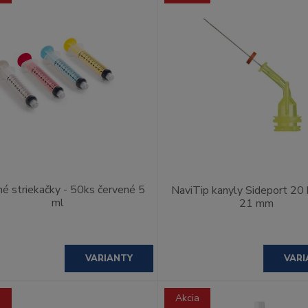
né striekačky - 50ks červené 5
NaviTip kanyly Sideport 20
ml
21 mm
VARIANTY
VARI
a
Akcia