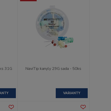
 ks 31G
NaviTip kanyly 29G sada - 50ks
ANTY
VARIANTY