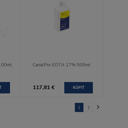
100ml
CanalPro EDTA 17% 500ml
117,81 €
Ť
KÚPIŤ
1
2