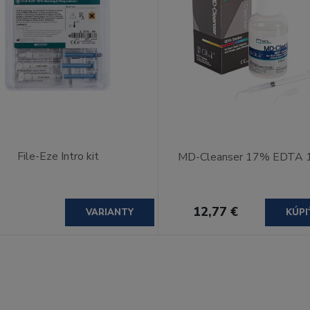
File-Eze Intro kit
MD-Cleanser 17% EDTA 
12,77 €
VARIANTY
KÚPI