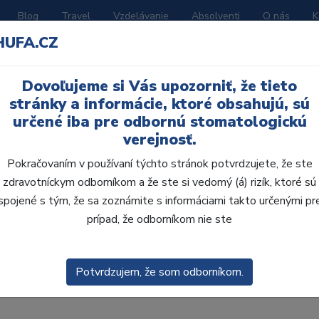
Blog
Travel
Vzdelávanie
Absolventi
O nás
K
HUFA.CZ
BORATÓRIUM
AKČNÉ LETÁKY
KATALÓGY
Dovoľujeme si Vás upozorniť, že tieto
stránky a informácie, ktoré obsahujú, sú
e
určené iba pre odbornú stomatologickú
verejnosť.
Pokračovaním v používaní týchto stránok potvrdzujete, že ste
zdravotníckym odborníkom a že ste si vedomý (á) rizík, ktoré sú
spojené s tým, že sa zoznámite s informáciami takto určenými pr
prípad, že odborníkom nie ste
obca:
Skla
enie
Predvolené
Potvrdzujem, že som odborníkom.