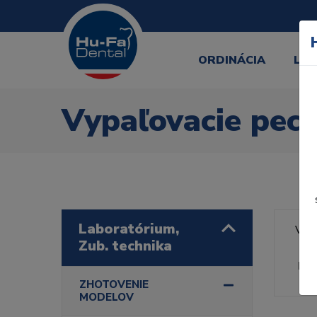
ORDINÁCIA
LA
Vypaľovacie pec
Laboratórium,
Výr
Zub. technika
Rad
ZHOTOVENIE
MODELOV