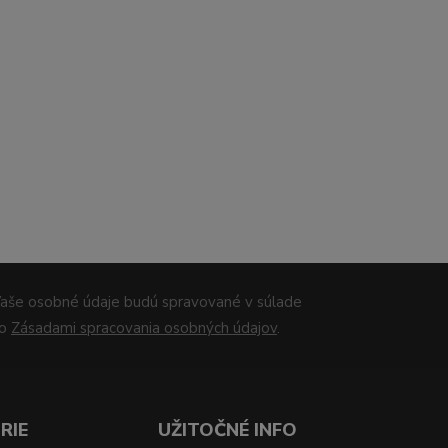
aše osobné údaje budú spravované v súlade
so
Zásadami spracovania osobných údajov
.
RIE
UŽITOČNÉ INFO