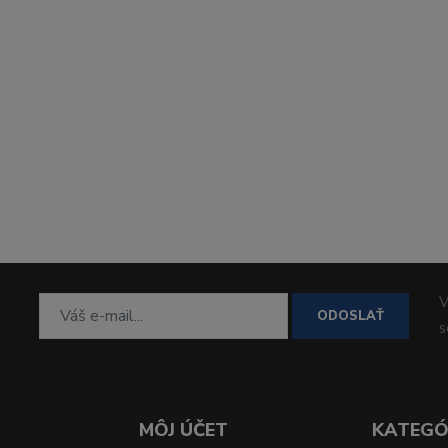
V
ODOSLAŤ
MÔJ ÚČET
KATEGÓ