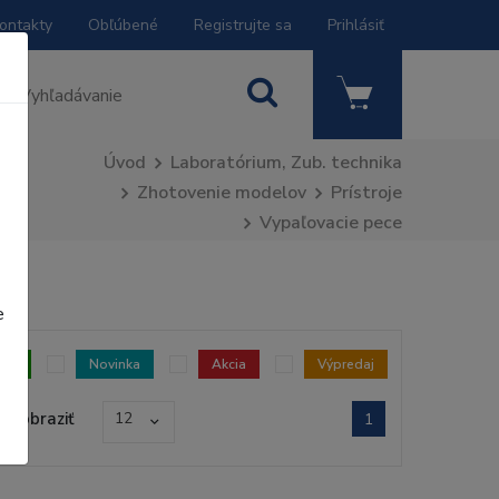
ontakty
Obľúbené
Registrujte sa
Prihlásiť
Úvod
Laboratórium, Zub. technika
Zhotovenie modelov
Prístroje
Vypaľovacie pece
e
dom
Novinka
Akcia
Výpredaj
Zobraziť
12
1