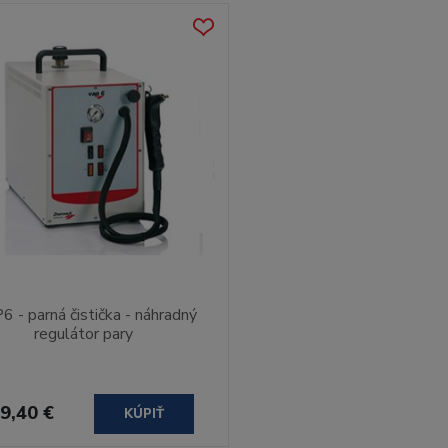
 - parná čistička - náhradný
regulátor pary
9,40 €
KÚPIŤ